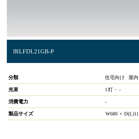
IRLFDL21GB-P
直管LEDランプ交換型ポーチ灯器具 20形
分類
住宅向け 屋内
光束
1
灯・
-
消費電力
-
製品サイズ
W
680
×
D(L)
1