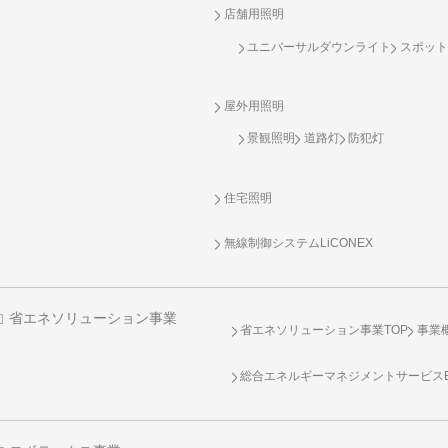
店舗用照明
ユニバーサルダウンライト
スポット
屋外用照明
景観照明
道路灯
防犯灯
住宅照明
無線制御システム
LiCONEX
省エネソリューション事業
省エネソリューション事業TOP
事業
総合エネルギーマネジメントサービスENE