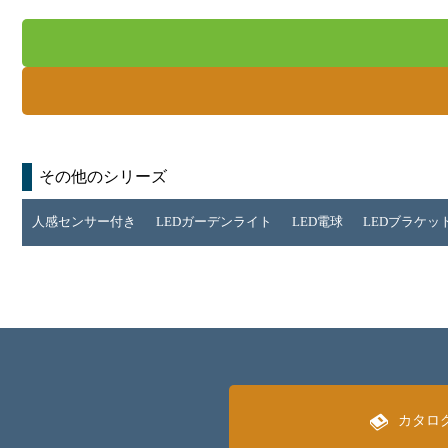
その他のシリーズ
人感センサー付き
LEDガーデンライト
LED電球
LEDブラケッ
カタロ