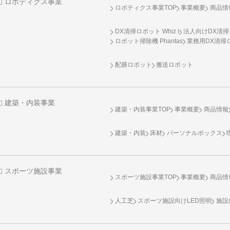
ロボティクス事業
ロボティクス事業TOP
事業概要
商品情
DX清掃ロボット Whiz i
法人向けDX清掃
ロボット掃除機 Phantas
業務用DX清掃ロ
配膳ロボット
搬送ロボット
建築・内装事業
建築・内装事業TOP
事業概要
商品情報
建築・内装
床材
パーソナルボックス
スポーツ施設事業
スポーツ施設事業TOP
事業概要
商品情
人工芝
スポーツ施設向け
LED照明
施設