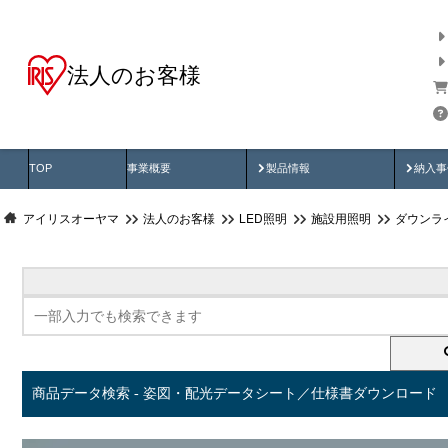
法人のお客様
商品データ検索
用途別から探す
納入
製品動画
納入
TOP
事業概要
製品情報
納入事
アイリスオーヤマ
法人のお客様
LED照明
施設用照明
ダウンラ
商品データ検索 - 姿図・配光データシート／仕様書ダウンロード