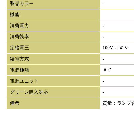
製品カラー
-
機能
消費電力
-
消費効率
-
定格電圧
100V - 242V
給電方式
-
電源種類
ＡＣ
電源ユニット
-
グリーン購入対応
-
備考
質量：ランプ