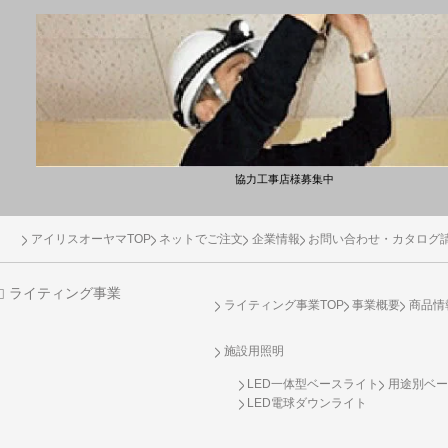
協力工事店様募集中
アイリスオーヤマTOP
ネットでご注文
企業情報
お問い合わせ・カタログ
ライティング事業
ライティング事業TOP
事業概要
商品情
施設用照明
LED一体型ベースライト
用途別ベー
LED電球ダウンライト