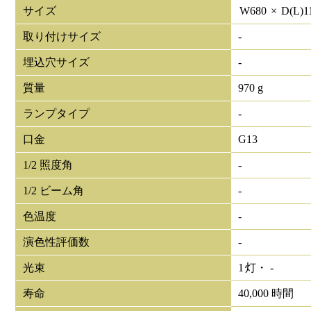
サイズ
W
680
×
D(L)
1
取り付けサイズ
-
埋込穴サイズ
-
質量
970 g
ランプタイプ
-
口金
G13
1/2 照度角
-
1/2 ビーム角
-
色温度
-
演色性評価数
-
光束
1
灯・
-
寿命
40,000 時間