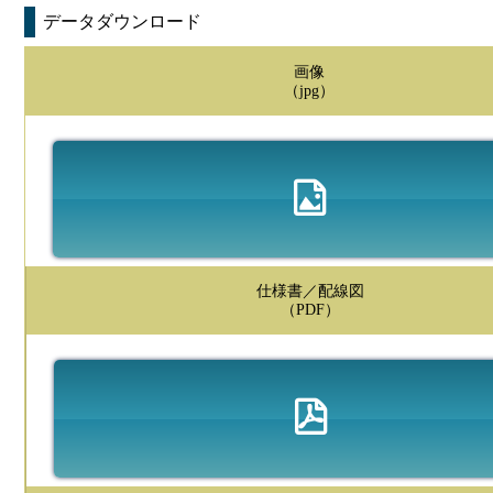
データダウンロード
画像
（jpg）
仕様書／配線図
（PDF）