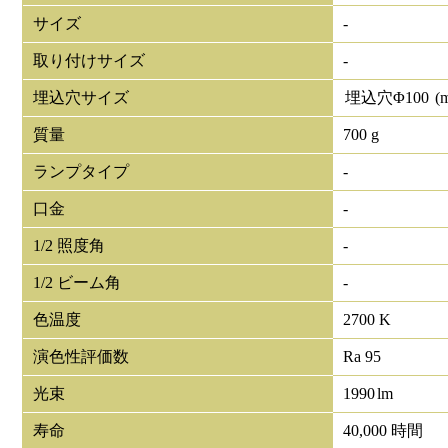
サイズ
-
取り付けサイズ
-
埋込穴サイズ
埋込穴Φ
100
(
質量
700 g
ランプタイプ
-
口金
-
1/2 照度角
-
1/2 ビーム角
-
色温度
2700 K
演色性評価数
Ra 95
光束
1990
lm
寿命
40,000 時間