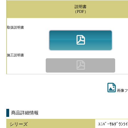
説明書
（PDF）
取扱説明書
施工説明書
画像フ
商品詳細情報
シリーズ
ﾕﾆﾊﾞｰｻﾙﾀﾞｳﾝ