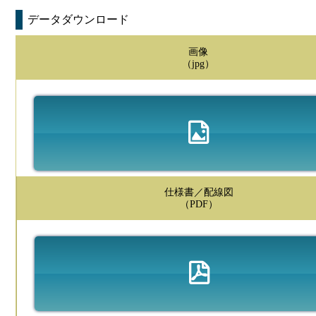
データダウンロード
画像
（jpg）
仕様書／配線図
（PDF）