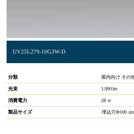
UV25L279-10G3W-D
高演色グレアレスユニバーサルダウンライトφ100 2550lmク
分類
屋内向け その
光束
1,990
lm
消費電力
28
w
製品サイズ
埋込穴Φ
100
(m