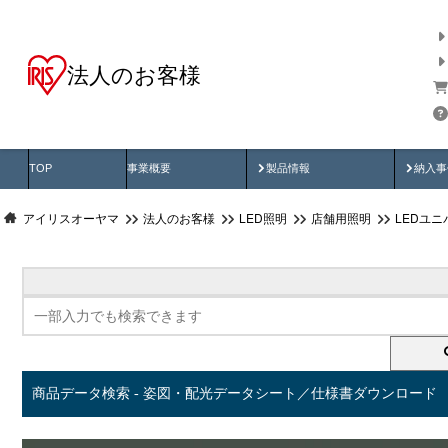
法人のお客様
商品データ検索
用途別から探す
納入
製品動画
納入
TOP
事業概要
製品情報
納入事
アイリスオーヤマ
法人のお客様
LED照明
店舗用照明
LEDユ
商品データ検索 - 姿図・配光データシート／仕様書ダウンロード