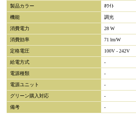
製品カラー
ﾎﾜｲﾄ
機能
調光
消費電力
28 W
消費効率
71 lm/W
定格電圧
100V - 242V
給電方式
-
電源種類
-
電源ユニット
-
グリーン購入対応
-
備考
-