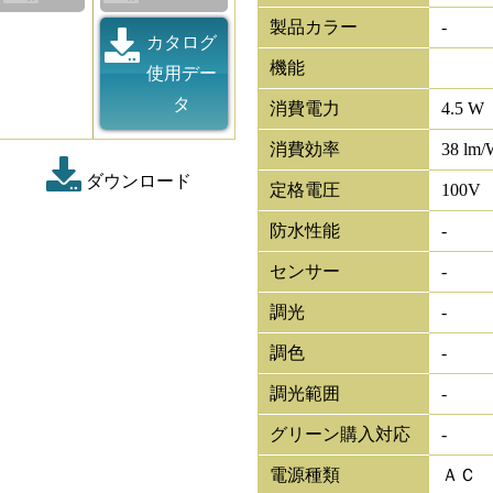
製品カラー
-
カタログ
機能
使用デー
タ
消費電力
4.5 W
消費効率
38 lm/
ダウンロード
定格電圧
100V
防水性能
-
センサー
-
調光
-
調色
-
調光範囲
-
グリーン購入対応
-
電源種類
ＡＣ