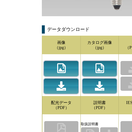
データダウンロード
画像
カタログ画像
（jpg）
（jpg）
（P
配光データ
説明書
I
（PDF）
（PDF）
取扱説明書