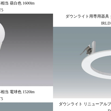
相当 昼白色 1600lm
T5
ダウンライト用専用器具
IRLD
相当 電球色 1520lm
T5
ダウンライト リニューアルプレ
D