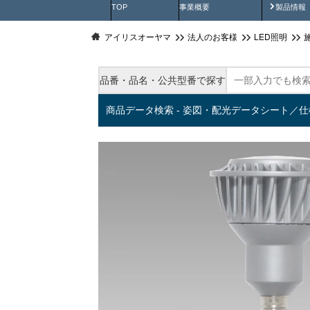
製品動
TOP
事業概要
製品情報
アイリスオーヤマ
法人のお客様
LED照明
品番・品名・公共型番で探す
商品データ検索 - 姿図・配光データシート／