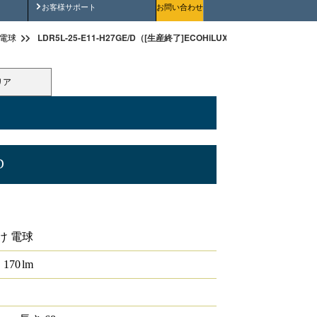
安全にご使用いただくために
お客様サポート
お問い合わせ
LDR5L-25-E11-H27GE/D（[生産終了]ECOHiLUX Pro LEDランプ ハ
D電球
リア
D
UX Pro LEDランプ ハロゲン電球形 4.5W
け 電球
170
lm