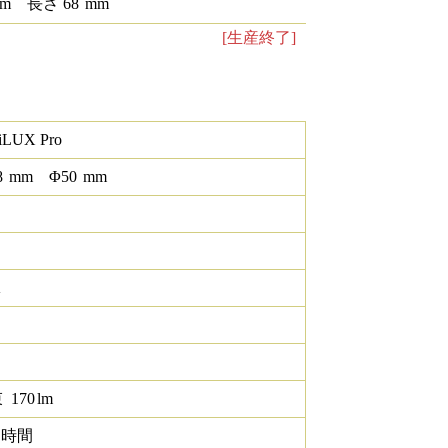
m
長さ
68
mm
[生産終了]
LUX Pro
8
mm
Φ
50
mm
K
束
170
lm
0 時間