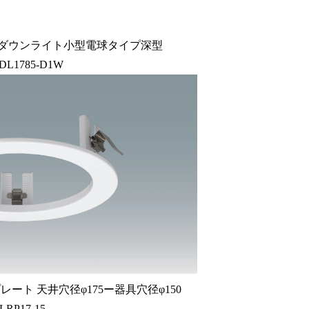
 ダウンライト小型電球タイプ深型
DL1785-D1W
ート 天井穴径φ175ー器具穴径φ150
LRP17-15