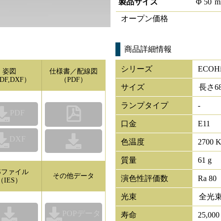
製品サイズ
Φ
50
m
オープン価格
商品詳細情報
シリーズ
ECOHi
姿図
仕様書／配線図
DF,DXF）
（PDF）
サイズ
長さ
6
ランプタイプ
-
PDF
口金
E11
DXF
色温度
2700 
質量
61 g
ESファイル
その他データ
演色性評価数
Ra 80
（IES）
光束
全光
POPデータ
寿命
25,00