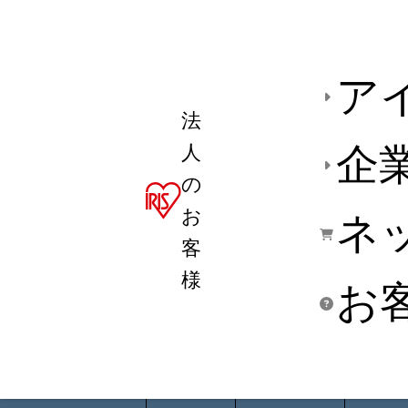
ア
法
人
企
の
お
ネ
客
様
お
商品デ
用途別