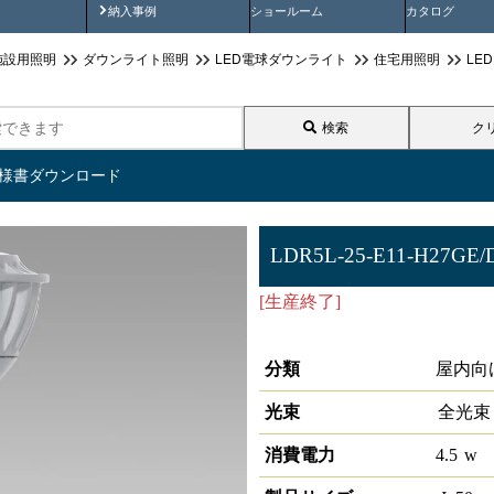
画
納入事例動画
納入事例
ショールーム
カタログ
施設用照明
ダウンライト照明
LED電球ダウンライト
住宅用照明
LE
検索
ク
仕様書ダウンロード
LDR5L-25-E11-H27GE/
[生産終了]
[生産終了]ECOHiL
2700K 25°調光器対応形
分類
屋内向
光束
全光束
消費電力
4.5
w