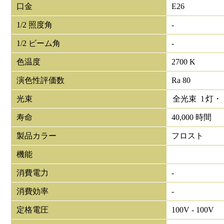
口金
E26
1/2 照度角
-
1/2 ビーム角
-
色温度
2700 K
演色性評価数
Ra 80
光束
全光束
1
灯・
寿命
40,000 時間
製品カラー
フロスト
機能
消費電力
-
消費効率
-
定格電圧
100V - 100V