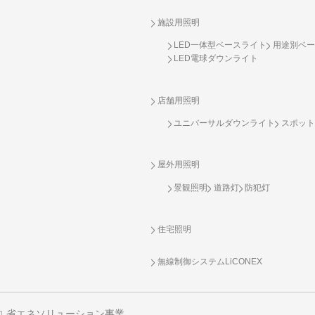
施設用照明
LED一体型ベースライト
用途別ベー
LED電球ダウンライト
店舗用照明
ユニバーサルダウンライト
スポット
屋外用照明
景観照明
道路灯
防犯灯
住宅照明
無線制御システム
LiCONEX
省エネソリューション事業