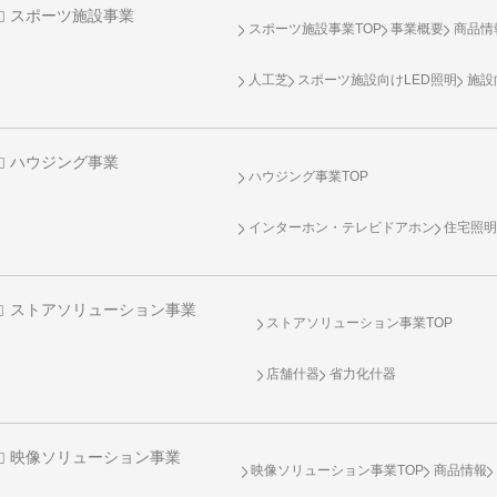
スポーツ施設事業
スポーツ施設事業TOP
事業概要
商品情
人工芝
スポーツ施設向け
LED照明
施設
ハウジング事業
ハウジング事業TOP
インターホン・テレビドアホン
住宅照
ストアソリューション事業
ストアソリューション事業TOP
店舗什器
省力化什器
映像ソリューション事業
映像ソリューション事業TOP
商品情報