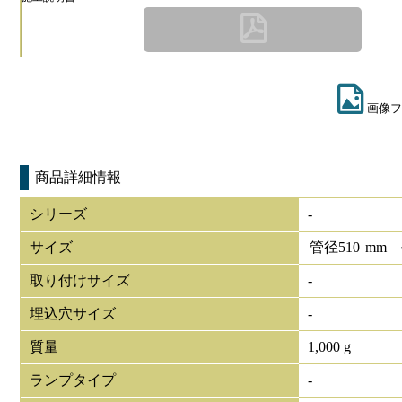
画像フ
商品詳細情報
シリーズ
-
サイズ
管径
510
mm
取り付けサイズ
-
埋込穴サイズ
-
質量
1,000 g
ランプタイプ
-