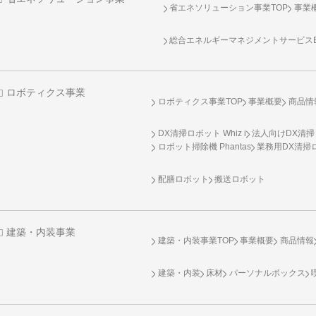
省エネソリューション事業TOP
事業
総合エネルギーマネジメントサービスENE
ロボティクス事業
ロボティクス事業TOP
事業概要
商品情
DX清掃ロボット Whiz i
法人向けDX清掃
ロボット掃除機 Phantas
業務用DX清掃ロ
配膳ロボット
搬送ロボット
建築・内装事業
建築・内装事業TOP
事業概要
商品情報
建築・内装
床材
パーソナルボックス