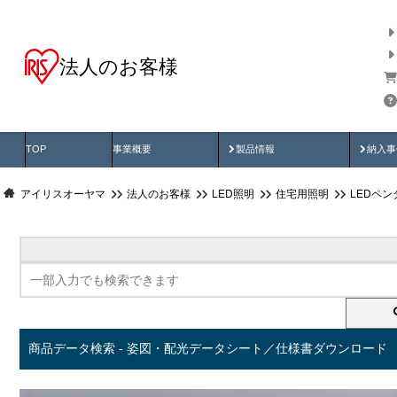
法人のお客様
商品データ検索
用途別から探す
納入
製品動画
納入
TOP
事業概要
製品情報
納入事
アイリスオーヤマ
法人のお客様
LED照明
住宅用照明
LEDペ
商品データ検索 - 姿図・配光データシート／仕様書ダウンロード