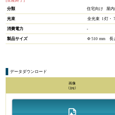
[生産終了]
LEDペンダントライト プレーンタイプ フロスト
分類
住宅向け 屋内
光束
全光束
1
灯・
7
消費電力
-
製品サイズ
Φ
510
mm
長
データダウンロード
画像
（jpg）