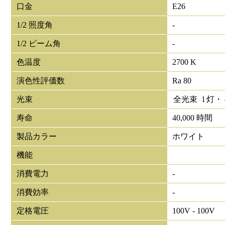
口金
E26
1/2 照度角
-
1/2 ビーム角
-
色温度
2700 K
演色性評価数
Ra 80
光束
全光束
1
灯・
寿命
40,000 時間
製品カラー
ホワイト
機能
消費電力
-
消費効率
-
定格電圧
100V - 100V