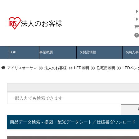
法人のお客様
商品データ検索
用途別から探す
納入
製品動画
納入
TOP
事業概要
製品情報
納入事
アイリスオーヤマ
法人のお客様
LED照明
住宅用照明
LEDペ
商品データ検索 - 姿図・配光データシート／仕様書ダウンロード