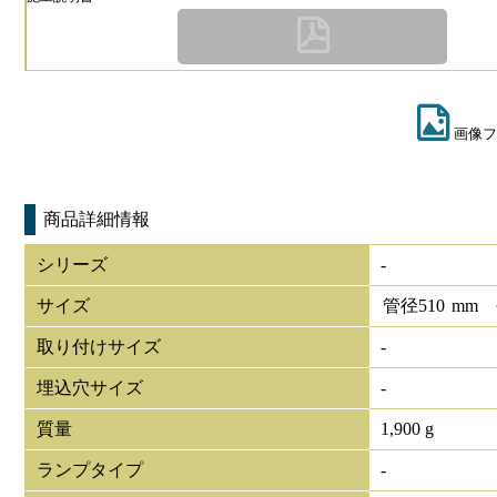
画像フ
商品詳細情報
シリーズ
-
サイズ
管径
510
mm
取り付けサイズ
-
埋込穴サイズ
-
質量
1,900 g
ランプタイプ
-