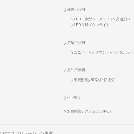
施設用照明
LED一体型ベースライト
用途別ベー
LED電球ダウンライト
店舗用照明
ユニバーサルダウンライト
スポット
屋外用照明
景観照明
道路灯
防犯灯
住宅照明
無線制御システム
LiCONEX
省エネソリューション事業