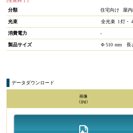
[生産終了]
LEDペンダントライト 鋼板セードタイプ
分類
住宅向け 屋内
光束
全光束
1
灯・
4
消費電力
-
製品サイズ
Φ
510
mm
長
データダウンロード
画像
（jpg）