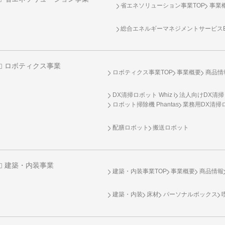
省エネソリューション事業TOP
事業
総合エネルギーマネジメントサービスENE
ロボティクス事業
ロボティクス事業TOP
事業概要
商品情
DX清掃ロボット Whiz i
法人向けDX清掃
ロボット掃除機 Phantas
業務用DX清掃ロ
配膳ロボット
搬送ロボット
建築・内装事業
建築・内装事業TOP
事業概要
商品情報
建築・内装
床材
パーソナルボックス