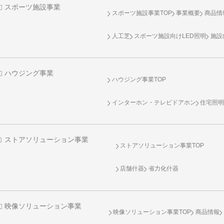
スポーツ施設事業
スポーツ施設事業TOP
事業概要
商品情
人工芝
スポーツ施設向け
LED照明
施設
ハウジング事業
ハウジング事業TOP
インターホン・テレビドアホン
住宅照
ストアソリューション事業
ストアソリューション事業TOP
店舗什器
省力化什器
映像ソリューション事業
映像ソリューション事業TOP
商品情報