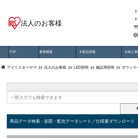
法人のお客様
商品データ検索
用途別から探す
納入
製品動画
納入
TOP
事業概要
製品情報
納入事
アイリスオーヤマ
法人のお客様
LED照明
施設用照明
ダウンラ
商品データ検索 - 姿図・配光データシート／仕様書ダウンロード