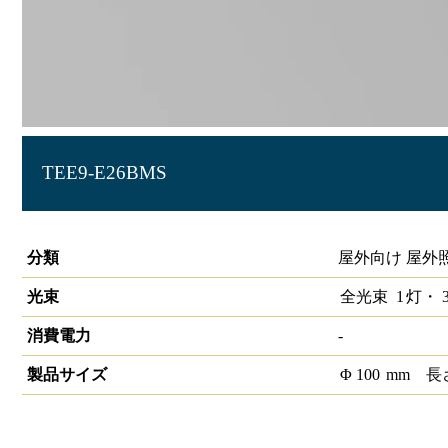
TEE9-E26BMS
LED庭園灯 人感センサー付き 90cm
分類
屋外向け 屋外
光束
全光束
1
灯・
3
消費電力
-
製品サイズ
Φ
100
mm
長