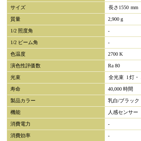
サイズ
長さ
1550
mm
質量
2,900 g
1/2 照度角
-
1/2 ビーム角
-
色温度
2700 K
演色性評価数
Ra 80
光束
全光束
1
灯・
寿命
40,000 時間
製品カラー
乳白/ブラック
機能
人感センサー
消費電力
-
消費効率
-