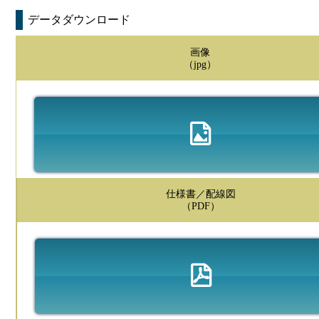
データダウンロード
画像
（jpg）
仕様書／配線図
（PDF）