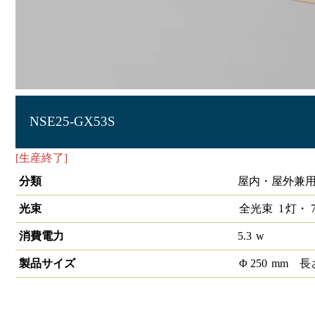
NSE25-GX53S
[生産終了]
シーリングφ250 700lm 3000K
分類
屋内・屋外兼用
光束
全光束
1
灯・
7
消費電力
5.3
w
製品サイズ
Φ
250
mm
長