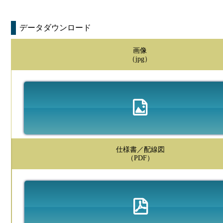
データダウンロード
画像
（jpg）
仕様書／配線図
（PDF）