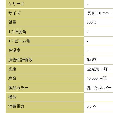
シリーズ
-
サイズ
長さ
110
mm
質量
800 g
1/2 照度角
-
1/2 ビーム角
-
色温度
-
演色性評価数
Ra 83
光束
全光束
1
灯・
寿命
40,000 時間
製品カラー
乳白/シルバー
機能
消費電力
5.3 W