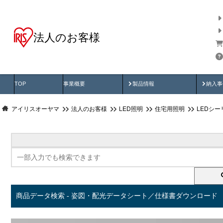
法人のお客様
商品データ検索
用途別から探す
納入
製品動画
納入
TOP
事業概要
製品情報
納入事
アイリスオーヤマ
法人のお客様
LED照明
住宅用照明
LEDシ
商品データ検索 - 姿図・配光データシート／仕様書ダウンロード