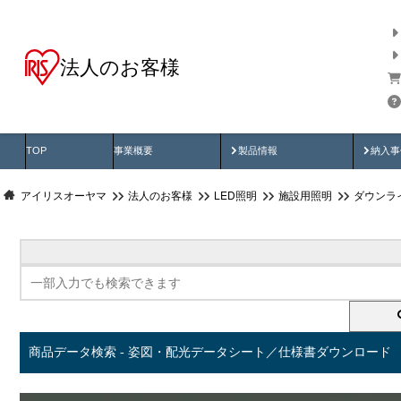
法人のお客様
商品データ検索
用途別から探す
納入
製品動画
納入
TOP
事業概要
製品情報
納入事
アイリスオーヤマ
法人のお客様
LED照明
施設用照明
ダウンラ
商品データ検索 - 姿図・配光データシート／仕様書ダウンロード