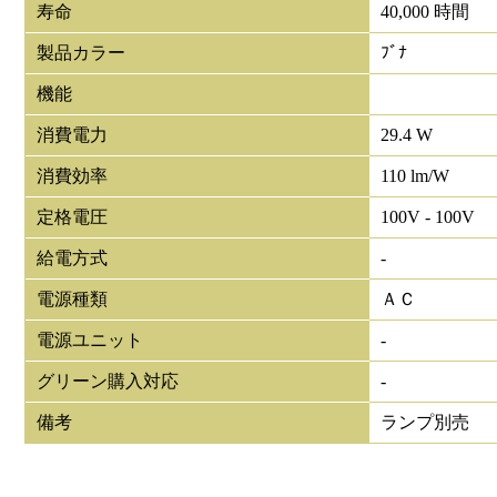
寿命
40,000 時間
製品カラー
ﾌﾞﾅ
機能
消費電力
29.4 W
消費効率
110 lm/W
定格電圧
100V - 100V
給電方式
-
電源種類
ＡＣ
電源ユニット
-
グリーン購入対応
-
備考
ランプ別売