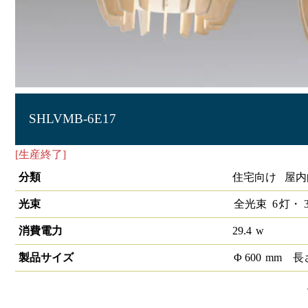
SHLVMB-6E17
[生産終了]
シャンデリア レヴィ ６灯 丸型 ブナ
分類
住宅向け 屋内
光束
全光束
6
灯・
3
消費電力
29.4
w
製品サイズ
Φ
600
mm
長