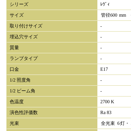
シリーズ
ﾚｳﾞｨ
サイズ
管径
600
mm
取り付けサイズ
-
埋込穴サイズ
-
質量
-
ランプタイプ
-
口金
E17
1/2 照度角
-
1/2 ビーム角
-
色温度
2700 K
演色性評価数
Ra 83
光束
全光束
6
灯・