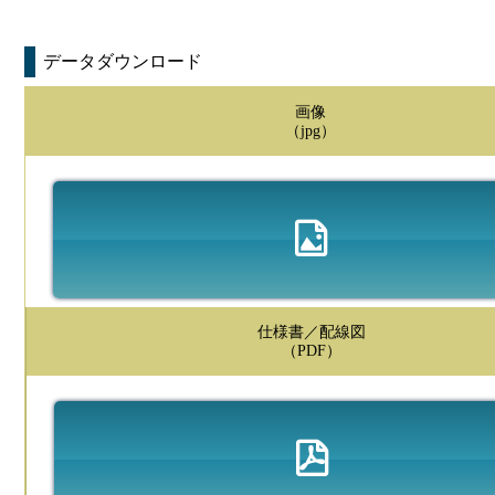
データダウンロード
画像
（jpg）
仕様書／配線図
（PDF）