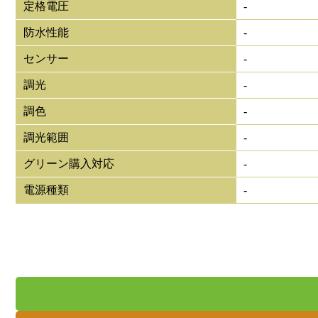
定格電圧
-
防水性能
-
センサー
-
調光
-
調色
-
調光範囲
-
グリーン購入対応
-
電源種類
-