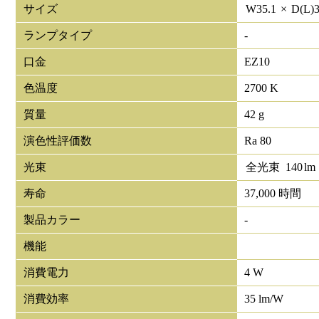
サイズ
W
35.1
×
D(L)
ランプタイプ
-
口金
EZ10
色温度
2700 K
質量
42 g
演色性評価数
Ra 80
光束
全光束
140
lm
寿命
37,000 時間
製品カラー
-
機能
消費電力
4 W
消費効率
35 lm/W