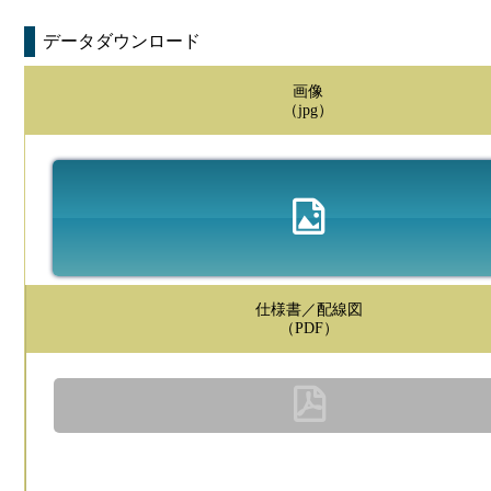
データダウンロード
画像
（jpg）
仕様書／配線図
（PDF）