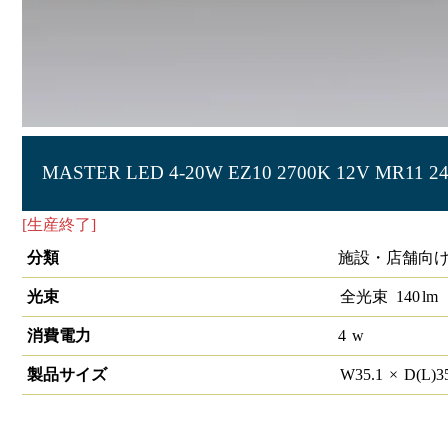
MASTER LED 4-20W EZ10 2700K 12V MR11 2
[生産終了]
ローボルトダイクロ代替 MR11形ランプ 140lm
分類
施設・店舗向け
光束
全光束
140
lm
消費電力
4
w
製品サイズ
W
35.1
×
D(L)
3