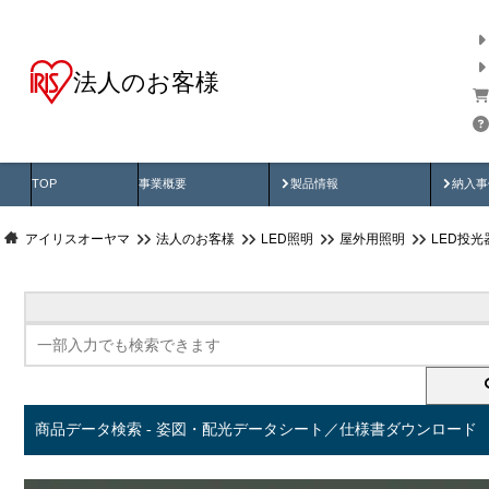
法人のお客様
商品データ検索
用途別から探す
納入
製品動画
納入
TOP
事業概要
製品情報
納入事
アイリスオーヤマ
法人のお客様
LED照明
屋外用照明
LED投
商品データ検索 - 姿図・配光データシート／仕様書ダウンロード