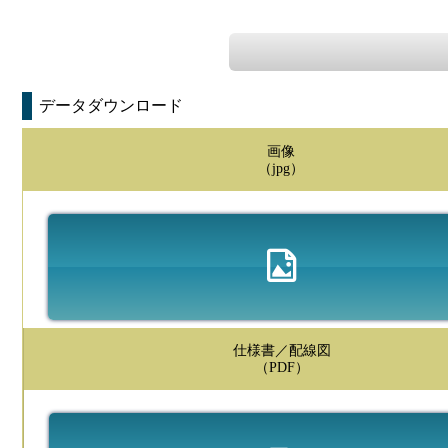
データダウンロード
画像
（jpg）
仕様書／配線図
（PDF）