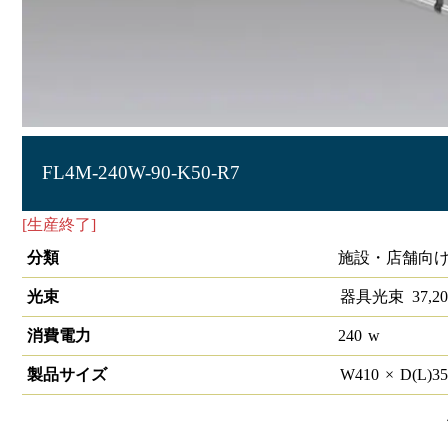
FL4M-240W-90-K50-R7
[生産終了]
LED投光器 HW-F 5000K 240W 90°
分類
施設・店舗向け
光束
器具光束
37,20
消費電力
240
w
製品サイズ
W
410
×
D(L)
3