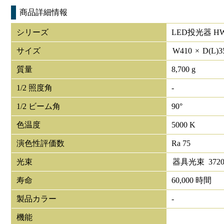
商品詳細情報
シリーズ
LED投光器 HW
サイズ
W
410
×
D(L)
3
質量
8,700 g
1/2 照度角
-
1/2 ビーム角
90°
色温度
5000 K
演色性評価数
Ra 75
光束
器具光束
3720
寿命
60,000 時間
製品カラー
-
機能