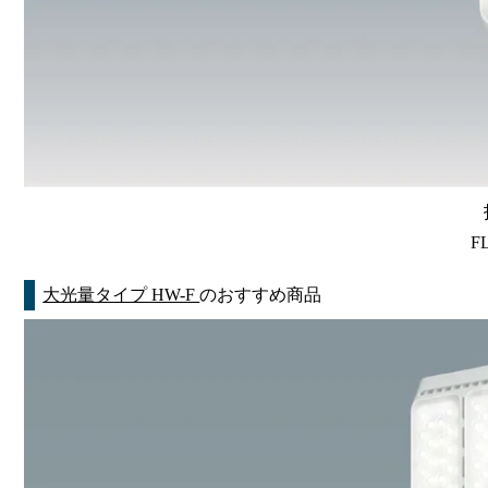
F
大光量タイプ HW-F
のおすすめ商品