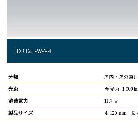
LDR12L-W-V4
LED電球 ビームランプ 150形相当 電球色
分類
屋内・屋外兼用
光束
全光束
1,000
l
消費電力
11.7
w
製品サイズ
Φ
120
mm
長