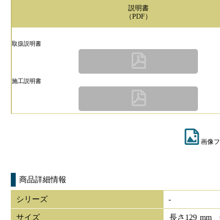
説明書
（PDF）
取扱説明書
施工説明書
画像フ
商品詳細情報
シリーズ
-
サイズ
長さ
129
mm