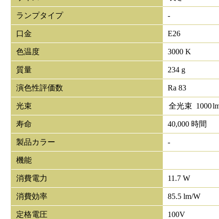
ランプタイプ
-
口金
E26
色温度
3000 K
質量
234 g
演色性評価数
Ra 83
光束
全光束
1000
l
寿命
40,000 時間
製品カラー
-
機能
消費電力
11.7 W
消費効率
85.5 lm/W
定格電圧
100V