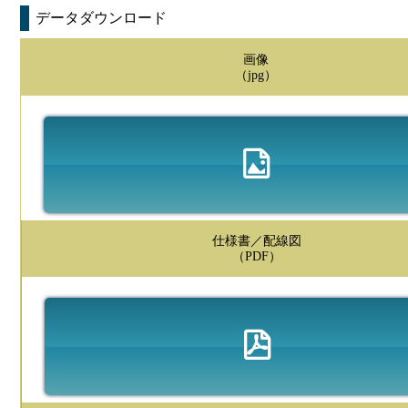
データダウンロード
画像
（jpg）
仕様書／配線図
（PDF）