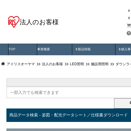
法人のお客様
商品データ検索
用途別から探す
納入
製品動画
納入
TOP
事業概要
製品情報
納入事
アイリスオーヤマ
法人のお客様
LED照明
施設用照明
ダウンラ
商品データ検索 - 姿図・配光データシート／仕様書ダウンロード