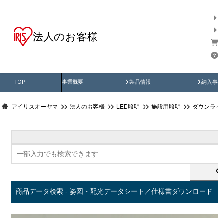
法人のお客様
商品データ検索
用途別から探す
納入
製品動画
納入
TOP
事業概要
製品情報
納入事
アイリスオーヤマ
法人のお客様
LED照明
施設用照明
ダウンラ
商品データ検索 - 姿図・配光データシート／仕様書ダウンロード