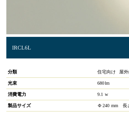
IRCL6L
エクステリア LEDブラケットライト
分類
住宅向け 屋外
光束
680
lm
消費電力
9.1
w
製品サイズ
Φ
240
mm
長