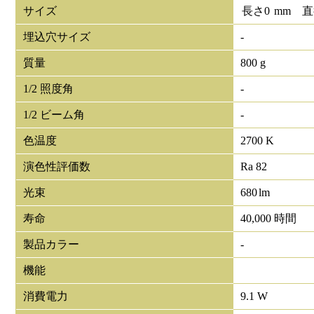
サイズ
長さ
0
mm
直
埋込穴サイズ
-
質量
800 g
1/2 照度角
-
1/2 ビーム角
-
色温度
2700 K
演色性評価数
Ra 82
光束
680
lm
寿命
40,000 時間
製品カラー
-
機能
消費電力
9.1 W