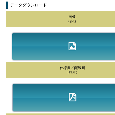
データダウンロード
画像
（jpg）
仕様書／配線図
（PDF）