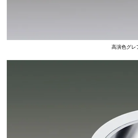
高演色グレア