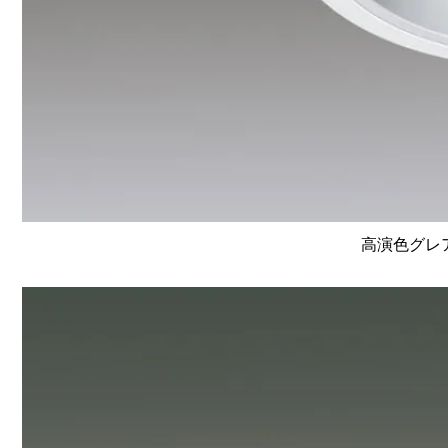
高演色グレア