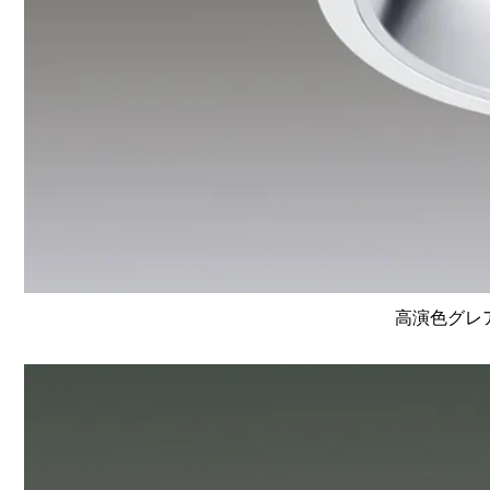
高演色グレア