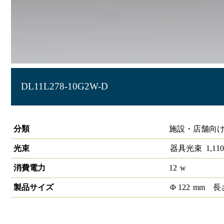
DL11L278-10G2W-D
LEDグレアレスダウンライト
分類
施設・店舗向け
光束
器具光束
1,110
消費電力
12
w
製品サイズ
Φ
122
mm
長