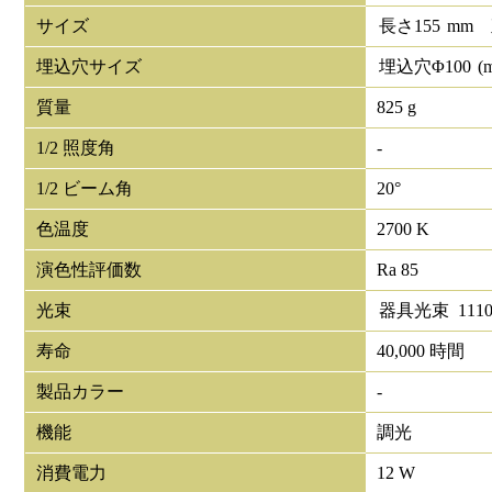
サイズ
長さ
155
mm
埋込穴サイズ
埋込穴Φ
100
(
質量
825 g
1/2 照度角
-
1/2 ビーム角
20°
色温度
2700 K
演色性評価数
Ra 85
光束
器具光束
111
寿命
40,000 時間
製品カラー
-
機能
調光
消費電力
12 W