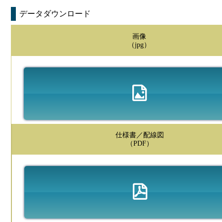
データダウンロード
画像
（jpg）
仕様書／配線図
（PDF）