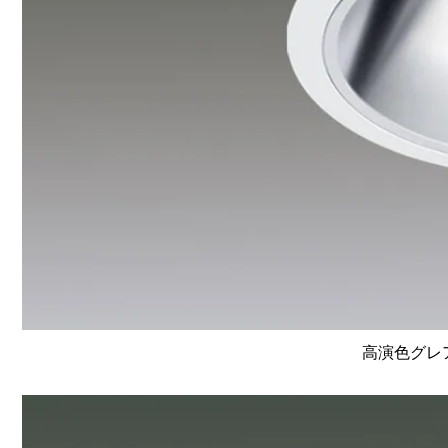
高演色グレア