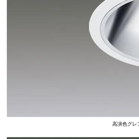
高演色グレア