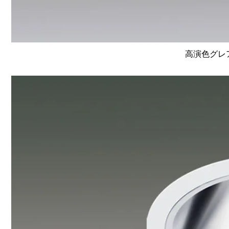
高演色グレア