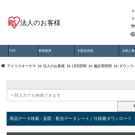
法人のお客様
商品データ検索
用途別から探す
納入
製品動画
納入
TOP
事業概要
製品情報
納入事
アイリスオーヤマ
法人のお客様
LED照明
施設用照明
ダウンラ
商品データ検索 - 姿図・配光データシート／仕様書ダウンロード