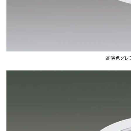
高演色グレア