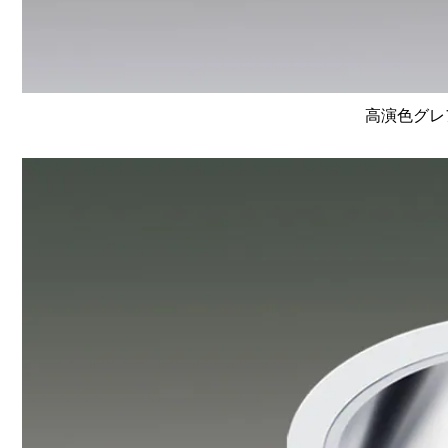
高演色グレア