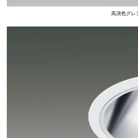
高演色グレア