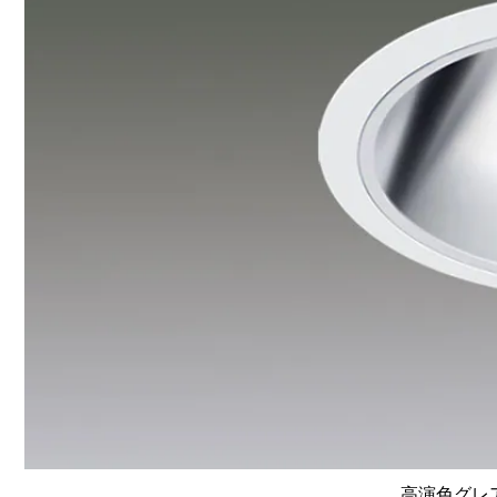
高演色グレア