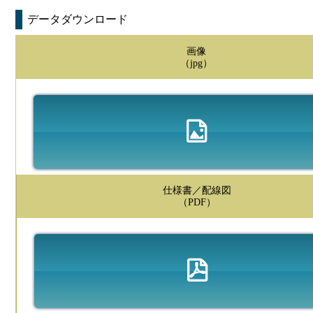
データダウンロード
画像
（jpg）
仕様書／配線図
（PDF）