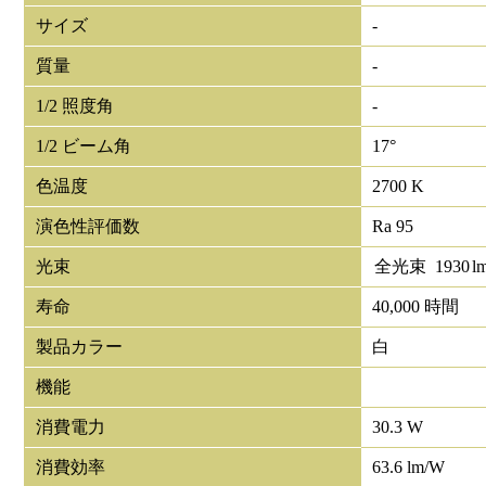
サイズ
-
質量
-
1/2 照度角
-
1/2 ビーム角
17°
色温度
2700 K
演色性評価数
Ra 95
光束
全光束
1930
l
寿命
40,000 時間
製品カラー
白
機能
消費電力
30.3 W
消費効率
63.6 lm/W