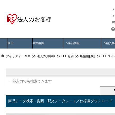
法人のお客様
商品データ検索
用途別から探す
納入
製品動画
納入
TOP
事業概要
製品情報
納入事
アイリスオーヤマ
法人のお客様
LED照明
店舗用照明
LEDス
商品データ検索 - 姿図・配光データシート／仕様書ダウンロード