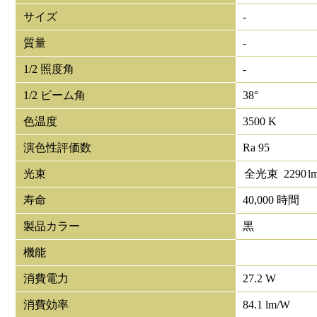
サイズ
-
質量
-
1/2 照度角
-
1/2 ビーム角
38°
色温度
3500 K
演色性評価数
Ra 95
光束
全光束
2290
l
寿命
40,000 時間
製品カラー
黒
機能
消費電力
27.2 W
消費効率
84.1 lm/W