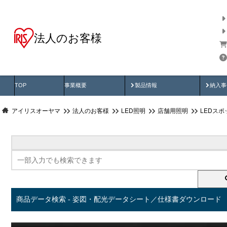
法人のお客様
商品データ検索
用途別から探す
納入
製品動画
納入
TOP
事業概要
製品情報
納入事
アイリスオーヤマ
法人のお客様
LED照明
店舗用照明
LEDス
商品データ検索 - 姿図・配光データシート／仕様書ダウンロード