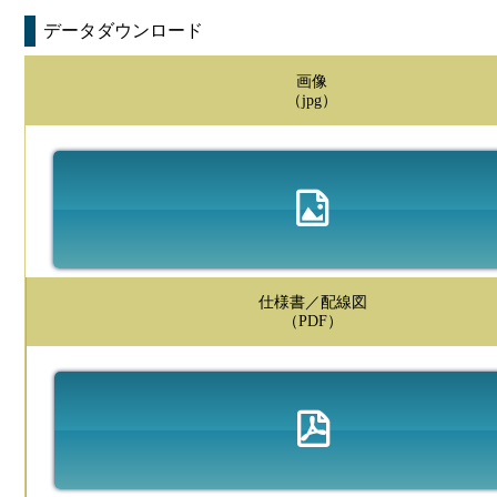
データダウンロード
画像
（jpg）
仕様書／配線図
（PDF）