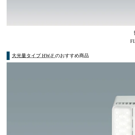
F
大光量タイプ HW-F
のおすすめ商品