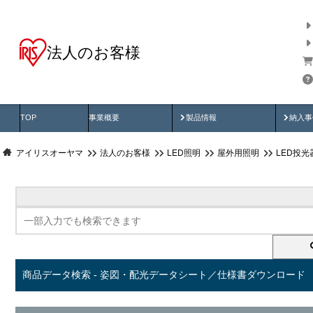
法人のお客様
商品データ検索
用途別から探す
納入
製品動画
納入
TOP
事業概要
製品情報
納入事
アイリスオーヤマ
法人のお客様
LED照明
屋外用照明
LED投
商品データ検索 - 姿図・配光データシート／仕様書ダウンロード