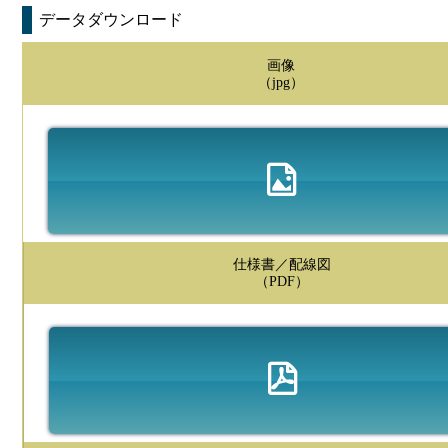
データダウンロード
画像
（jpg）
仕様書／配線図
（PDF）