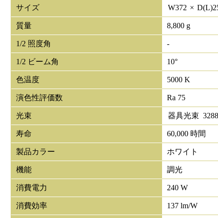
サイズ
W
372
×
D(L)
2
質量
8,800 g
1/2 照度角
-
1/2 ビーム角
10°
色温度
5000 K
演色性評価数
Ra 75
光束
器具光束
3288
寿命
60,000 時間
製品カラー
ホワイト
機能
調光
消費電力
240 W
消費効率
137 lm/W