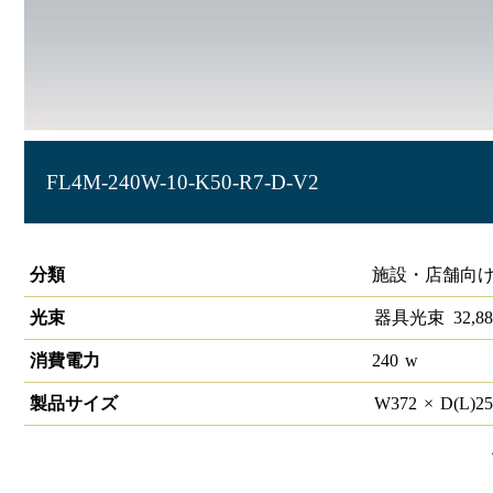
FL4M-240W-10-K50-R7-D-V2
LED投光器 HW-F
分類
施設・店舗向け
光束
器具光束
32,88
消費電力
240
w
製品サイズ
W
372
×
D(L)
2