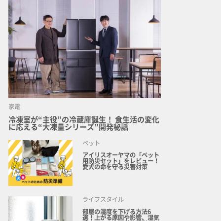
家電
冷凍室が“主役”の冷蔵庫誕生！ 食生活の変化
に応える“大凍量シリーズ”開発秘話
ペット
アイリスオーヤマの「ペット
用防災セット」をレビュー！
愛犬の命を守る災害対策
ライフスタイル
部屋の湿度を下げる方法6
選！上がる原因や影響、湿気