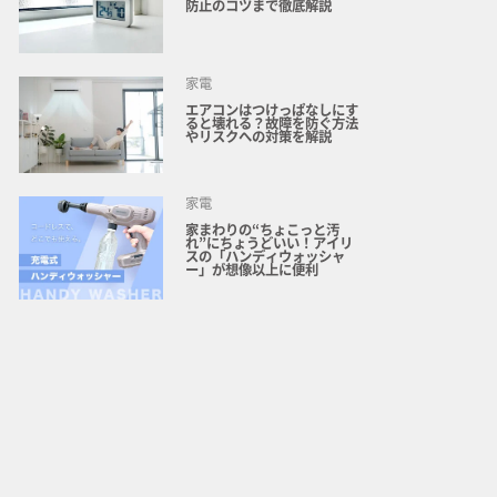
防止のコツまで徹底解説
家電
エアコンはつけっぱなしにす
ると壊れる？故障を防ぐ方法
やリスクへの対策を解説
家電
家まわりの“ちょこっと汚
れ”にちょうどいい！アイリ
スの「ハンディウォッシャ
ー」が想像以上に便利