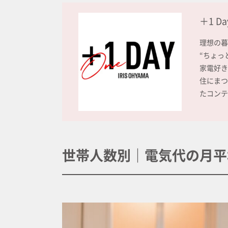
＋1 D
理想の暮
“ちょっ
家電好き
住にまつ
たコンテ
世帯人数別｜電気代の月平