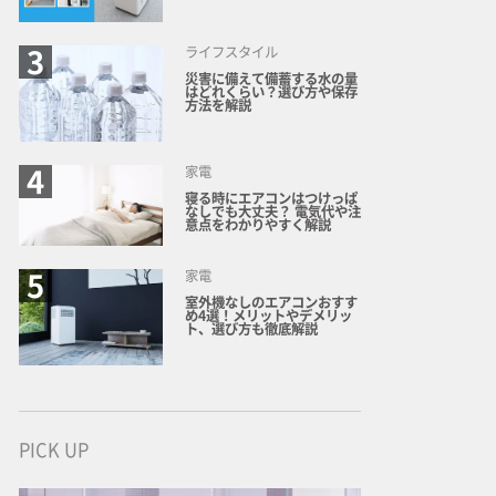
ライフスタイル
災害に備えて備蓄する水の量
はどれくらい？選び方や保存
方法を解説
家電
寝る時にエアコンはつけっぱ
なしでも大丈夫？ 電気代や注
意点をわかりやすく解説
家電
室外機なしのエアコンおすす
め4選！メリットやデメリッ
ト、選び方も徹底解説
PICK UP