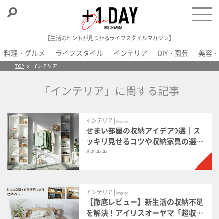
【生活のヒントが見つかるライフスタイルマガジン】
料理・グルメ
ライフスタイル
インテリア
DIY・園芸
美容・
＋1 Day
TOP
インテリア
「インテリア」に関する記事
インテリア |
Interior
せまい部屋の収納アイデア9選｜ス
ッキリ見せるコツや収納家具の選び
方も解説
2026.03.03
インテリア |
Interior
【徹底レビュー】新生活の収納不足
を解決！アイリスオーヤマ「超収納