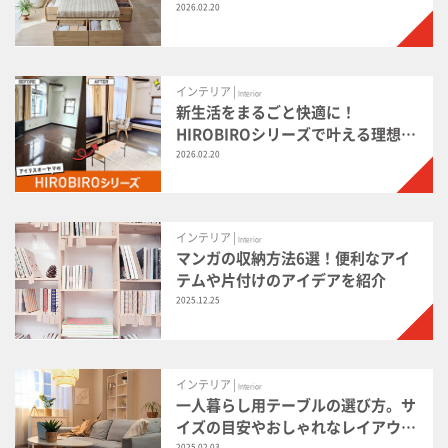
ベッド」
2026.02.20
インテリア |
Interior
新生活をまるごと快適に！
HIROBIROシリーズで叶える理想の
部屋づくり
2026.02.20
インテリア |
Interior
マンガの収納方法6選！便利なアイ
テムや片付けのアイデアを紹介
2025.12.25
インテリア |
Interior
一人暮らし用テーブルの選び方。サ
イズの目安やおしゃれなレイアウト
2025.02.03