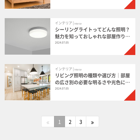
インテリア |
Interior
シーリングライトってどんな照明？
魅力を知っておしゃれな部屋作りに
取り入れよう
2024.07.05
インテリア |
Interior
リビング照明の種類や選び方｜部屋
の広さ別の必要な明るさや光色によ
る違いを解説
2024.07.05
1
2
3