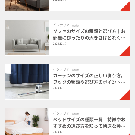
例
インテリア |
Interior
ソファのサイズの種類と選び方｜お
部屋にぴったりの大きさはどれくら
い？
2024.12.20
インテリア |
Interior
カーテンのサイズの正しい測り方。
フックの種類や選び方のポイントを
解説
2024.12.20
インテリア |
Interior
ベッドサイズの種類一覧！特徴やお
すすめの選び方を知って快適な睡眠
を
2024.12.20