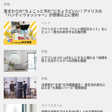
家電
家まわりの“ちょこっと汚れ”にちょうどいい！アイリスの
「ハンディウォッシャー」が想像以上に便利
ペット
アイリスオーヤマの「ペット用防災セット」をレ
ビュー！愛犬の命を守る災害対策
家電
エアコンはつけっぱなしにすると壊れる？故障を
防ぐ方法やリスクへの対策を解説
家電
冷凍室が“主役”の冷蔵庫誕生！ 食生活の変化に
応える“大凍量シリーズ”開発秘話
ライフスタイル
部屋の湿度を下げる方法6選！上がる原因や影