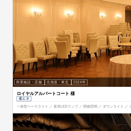
商業施設・店舗
北海道・東北
2024年
ロイヤルアルバートコート 様
省エネ
一体型ベースライト ／ 直管LEDランプ ／ 間接照明 ／ ダウンライト ／ 