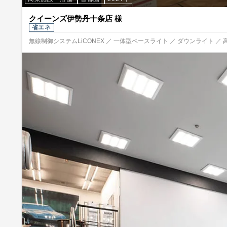
クイーンズ伊勢丹十条店 様
省エネ
無線制御システムLiCONEX ／ 一体型ベースライト ／ ダウンライト ／ 高