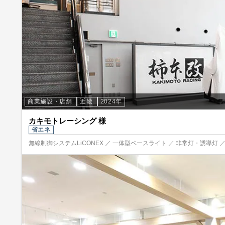
商業施設・店舗
近畿
2024年
カキモトレーシング 様
省エネ
無線制御システムLiCONEX ／ 一体型ベースライト ／ 非常灯・誘導灯 ／