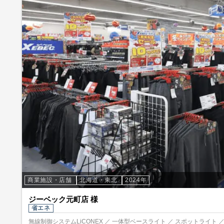
商業施設・店舗
北海道・東北
2024年
ジーベック元町店 様
省エネ
無線制御システムLiCONEX ／ 一体型ベースライト ／ スポットライト 