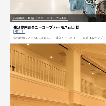
商業施設・店舗
関東・甲信
2024年
生活協同組合ユーコープ ハーモス荏田 様
省エネ
無線制御システムLiCONEX ／ 一体型ベースライト ／ 直管LEDランプ 