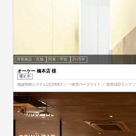
商業施設・店舗
関東・甲信
2025年
オーケー 橋本店 様
省エネ
無線制御システムLiCONEX ／ 一体型ベースライト ／ 直管LEDランプ 