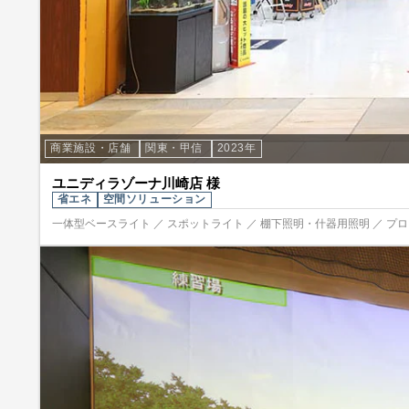
商業施設・店舗
関東・甲信
2023年
ユニディラゾーナ川崎店 様
省エネ
空間ソリューション
一体型ベースライト ／ スポットライト ／ 棚下照明・什器用照明 ／ プ