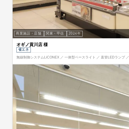
商業施設・店舗
関東・甲信
2024年
オギノ貢川店 様
省エネ
無線制御システムLiCONEX ／ 一体型ベースライト ／ 直管LEDランプ ／