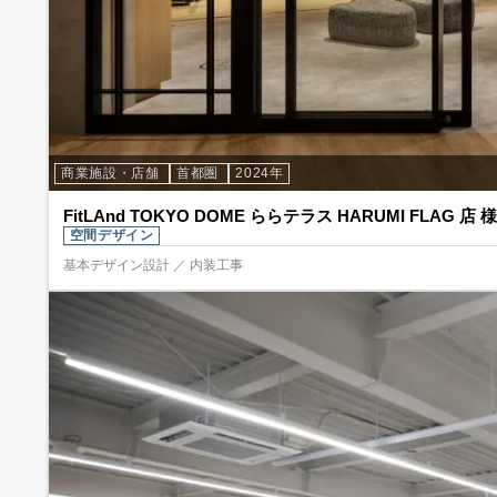
商業施設・店舗
首都圏
2024年
FitLAnd TOKYO DOME ららテラス HARUMI FLAG 店 様
空間デザイン
基本デザイン設計 ／ 内装工事