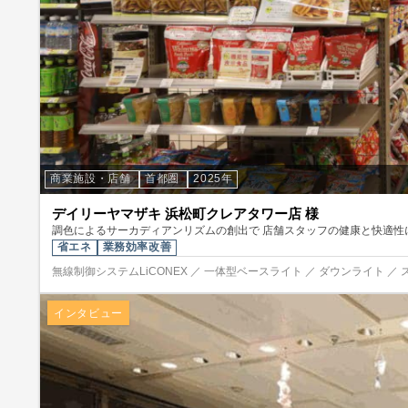
商業施設・店舗
首都圏
2025年
デイリーヤマザキ 浜松町クレアタワー店 様
調色によるサーカディアンリズムの創出で 店舗スタッフの健康と快適性
省エネ
業務効率改善
無線制御システムLiCONEX ／ 一体型ベースライト ／ ダウンライト ／ 
インタビュー