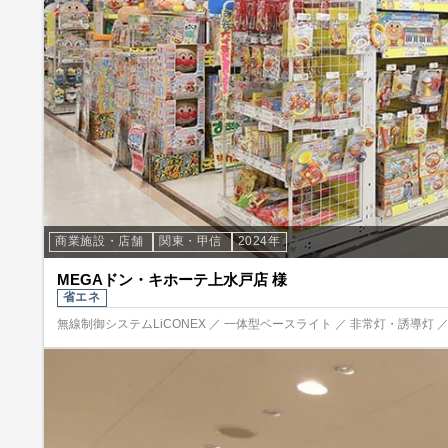
商業施設・店舗
関東・甲信
2024年
MEGAドン・キホーテ上水戸店 様
省エネ
無線制御システムLiCONEX ／ 一体型ベースライト ／ 非常灯・誘導灯 