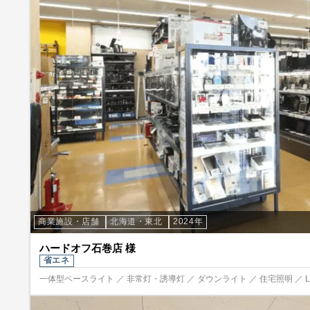
商業施設・店舗
北海道・東北
2024年
ハードオフ石巻店 様
省エネ
一体型ベースライト ／ 非常灯・誘導灯 ／ ダウンライト ／ 住宅照明 ／ 