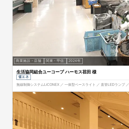
商業施設・店舗
関東・甲信
2024年
生活協同組合ユーコープ ハーモス荏田 様
省エネ
無線制御システムLiCONEX ／ 一体型ベースライト ／ 直管LEDランプ 