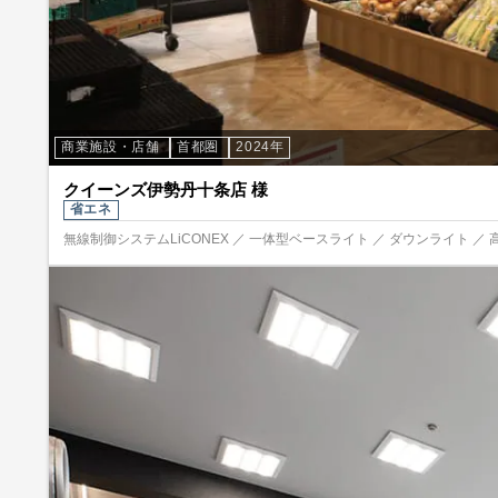
商業施設・店舗
首都圏
2024年
クイーンズ伊勢丹十条店 様
省エネ
無線制御システムLiCONEX ／ 一体型ベースライト ／ ダウンライト ／ 高