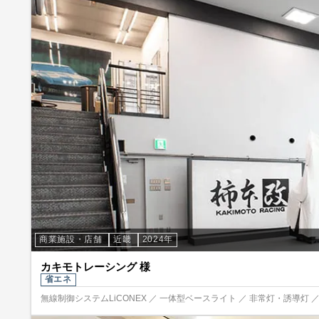
商業施設・店舗
近畿
2024年
カキモトレーシング 様
省エネ
無線制御システムLiCONEX ／ 一体型ベースライト ／ 非常灯・誘導灯 ／