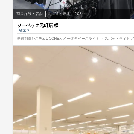
商業施設・店舗
北海道・東北
2024年
ジーベック元町店 様
省エネ
無線制御システムLiCONEX ／ 一体型ベースライト ／ スポットライト 