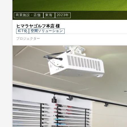
商業施設・店舗
東海
2023年
ヒマラヤゴルフ本店 様
ICT化
空間ソリューション
プロジェクター