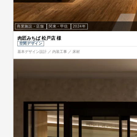
商業施設・店舗
関東・甲信
2024年
肉匠みちば 松戸店 様
空間デザイン
基本デザイン設計 ／ 内装工事 ／ 床材