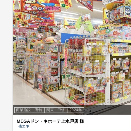
商業施設・店舗
関東・甲信
2024年
MEGAドン・キホーテ上水戸店 様
省エネ