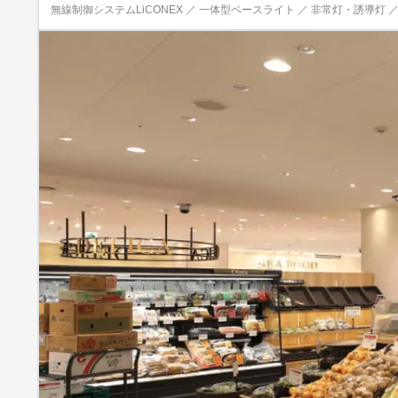
無線制御システムLiCONEX ／ 一体型ベースライト ／ 非常灯・誘導灯 