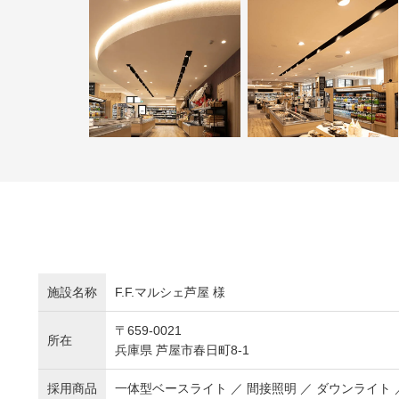
施設名称
F.F.マルシェ芦屋 様
〒659-0021
所在
兵庫県 芦屋市春日町8-1
採用商品
一体型ベースライト ／ 間接照明 ／ ダウンライト ／ 