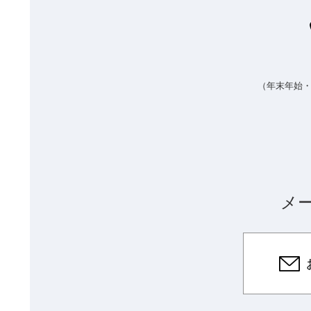
（年末年始
メ