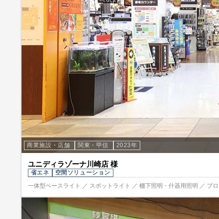
商業施設・店舗
関東・甲信
2023年
ユニディラゾーナ川崎店 様
省エネ
空間ソリューション
一体型ベースライト ／ スポットライト ／ 棚下照明・什器用照明 ／ プ