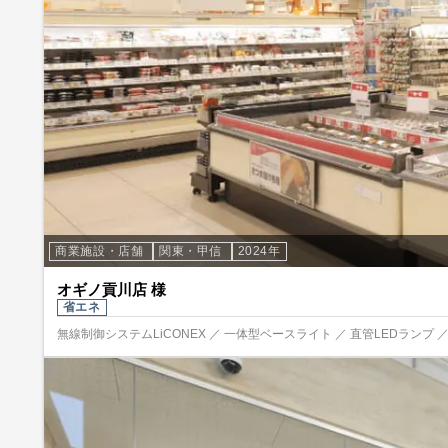
商業施設・店舗
関東・甲信
2024年
オギノ貢川店 様
省エネ
無線制御システムLiCONEX ／ 一体型ベースライト ／ 直管LEDランプ ／