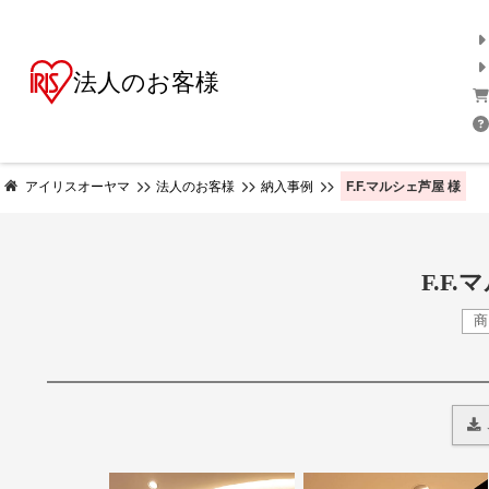
法人のお客様
F.F.マルシェ芦屋 様
アイリスオーヤマ
法人のお客様
納入事例
F.F