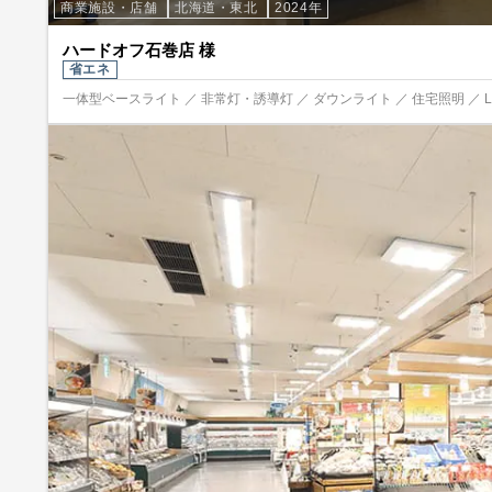
商業施設・店舗
北海道・東北
2024年
ハードオフ石巻店 様
省エネ
一体型ベースライト ／ 非常灯・誘導灯 ／ ダウンライト ／ 住宅照明 ／ 