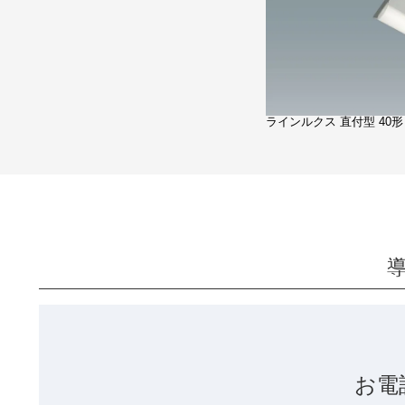
ラインルクス 直付型 40形
お電