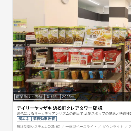
商業施設・店舗
首都圏
2025年
デイリーヤマザキ 浜松町クレアタワー店 様
調色によるサーカディアンリズムの創出で 店舗スタッフの健康と快適性
省エネ
業務効率改善
無線制御システムLiCONEX ／ 一体型ベースライト ／ ダウンライト ／ 