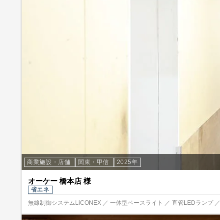
商業施設・店舗
関東・甲信
2025年
オーケー 橋本店 様
省エネ
無線制御システムLiCONEX ／ 一体型ベースライト ／ 直管LEDランプ 