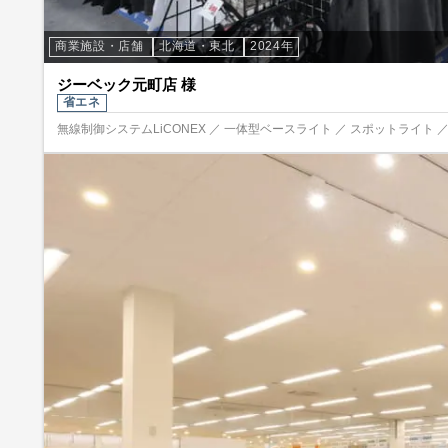
商業施設・店舗
北海道・東北
2024年
ジーベック元町店 様
省エネ
無線制御システムLiCONEX ／ 一体型ベースライト ／ スポットライト 