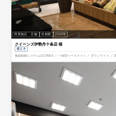
商業施設・店舗
首都圏
2024年
クイーンズ伊勢丹十条店 様
省エネ
無線制御システムLiCONEX ／ 一体型ベースライト ／ ダウンライト ／ 高