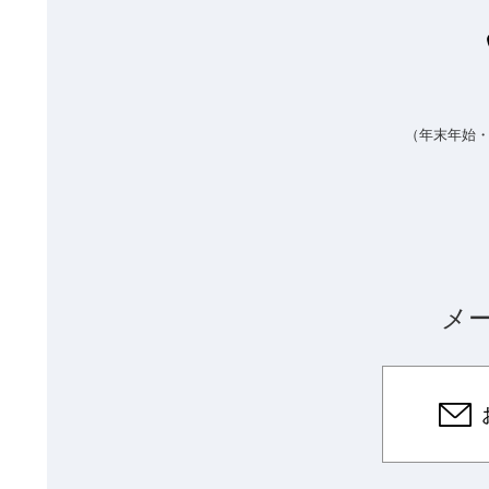
（年末年始
メ