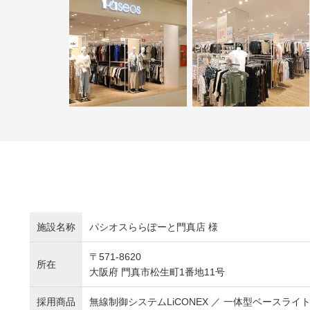
施設名称
パシオスららぽーと門真店 様
〒571-8620
所在
大阪府 門真市松生町1番地11号
採用商品
無線制御システムLiCONEX ／ 一体型ベースライト