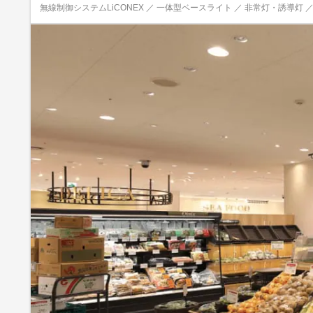
無線制御システムLiCONEX ／ 一体型ベースライト ／ 非常灯・誘導灯 