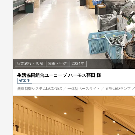
商業施設・店舗
関東・甲信
2024年
生活協同組合ユーコープ ハーモス荏田 様
省エネ
無線制御システムLiCONEX ／ 一体型ベースライト ／ 直管LEDランプ 