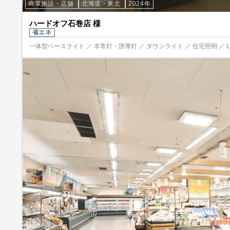
商業施設・店舗
北海道・東北
2024年
ハードオフ石巻店 様
省エネ
一体型ベースライト ／ 非常灯・誘導灯 ／ ダウンライト ／ 住宅照明 ／ 