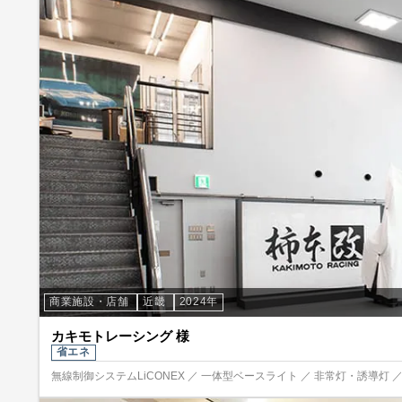
商業施設・店舗
近畿
2024年
カキモトレーシング 様
省エネ
無線制御システムLiCONEX ／ 一体型ベースライト ／ 非常灯・誘導灯 ／