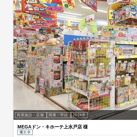
商業施設・店舗
関東・甲信
2024年
MEGAドン・キホーテ上水戸店 様
省エネ