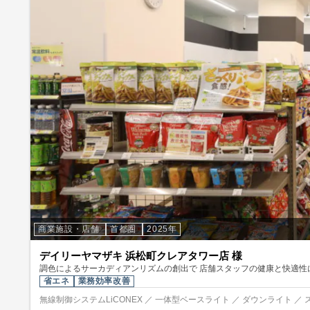
商業施設・店舗
首都圏
2025年
デイリーヤマザキ 浜松町クレアタワー店 様
調色によるサーカディアンリズムの創出で 店舗スタッフの健康と快適性
省エネ
業務効率改善
無線制御システムLiCONEX ／ 一体型ベースライト ／ ダウンライト ／ 