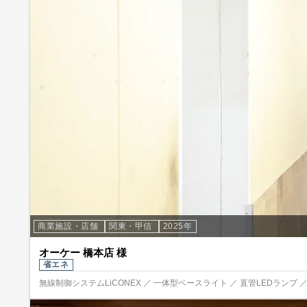
商業施設・店舗
関東・甲信
2025年
オーケー 橋本店 様
省エネ
無線制御システムLiCONEX ／ 一体型ベースライト ／ 直管LEDランプ 