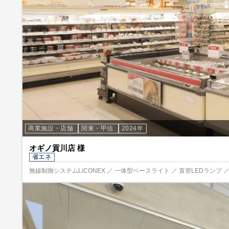
商業施設・店舗
関東・甲信
2024年
オギノ貢川店 様
省エネ
無線制御システムLiCONEX ／ 一体型ベースライト ／ 直管LEDランプ ／