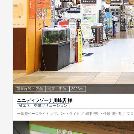
商業施設・店舗
関東・甲信
2023年
ユニディラゾーナ川崎店 様
省エネ
空間ソリューション
一体型ベースライト ／ スポットライト ／ 棚下照明・什器用照明 ／ プ