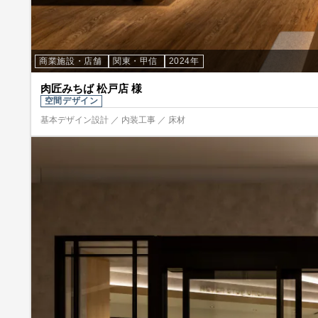
商業施設・店舗
関東・甲信
2024年
肉匠みちば 松戸店 様
空間デザイン
基本デザイン設計 ／ 内装工事 ／ 床材