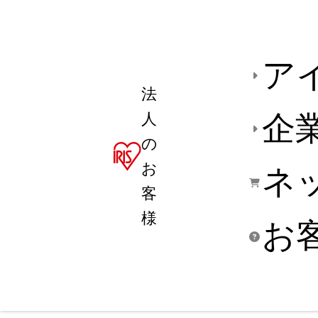
ア
法
人
企
の
お
ネ
客
様
お