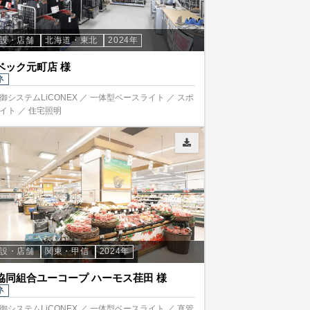
施設・店舗
北海道・東北
2024年
ベック元町店 様
ネ
御システムLiCONEX ／ 一体型ベースライト ／ スポ
イト ／ 住宅照明
施設・店舗
関東・甲信
2024年
協同組合ユーコープ ハーモス荏田 様
ネ
御システムLiCONEX ／ 一体型ベースライト ／ 直管