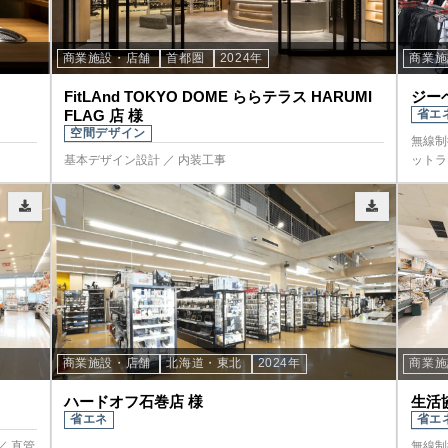
商業施設・店舗
首都圏
2024年
商業
FitLAnd TOKYO DOME ららテラス HARUMI
ジー
FLAG 店 様
省エ
空間デザイン
無線制
基本デザイン設計 ／ 内装工事
ットラ
商業施設・店舗
北海道・東北
2024年
商業
ハードオフ石巻店 様
生活
省エネ
省エ
／ 直管
無線制