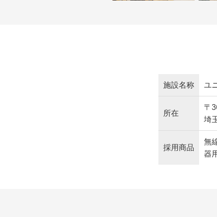
施設名称
ユ
〒3
所在
埼玉
無線
採用商品
器