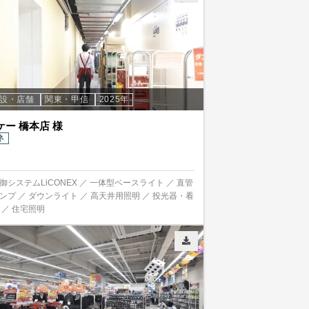
施設・店舗
関東・甲信
2025年
ケー 橋本店 様
ネ
御システムLiCONEX ／ 一体型ベースライト ／ 直管
ランプ ／ ダウンライト ／ 高天井用照明 ／ 投光器・看
 ／ 住宅照明