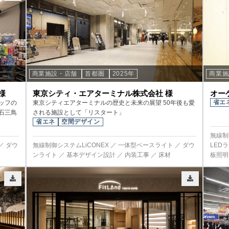
商業施設・店舗
首都圏
2025年
商業
様
東京シティ・エアターミナル株式会社 様
オー
省エ
ッフの
東京シティエアターミナルの歴史と未来の展望 50年後も愛
石三鳥
される施設として「リスタート」
省エネ
空間デザイン
無線制
／ ダウ
無線制御システムLiCONEX ／ 一体型ベースライト ／ ダウ
LED
ンライト ／ 基本デザイン設計 ／ 内装工事 ／ 床材
板照明