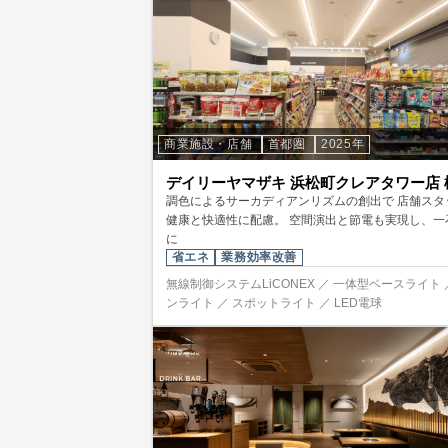
商業施設・店舗
首都圏
2025年
デイリーヤマザキ 浜松町クレアタワー店 
調色によるサーカディアンリズムの創出で 店舗スタ
健康と快適性に配慮。 空間演出と節電も実現し、一
に
省エネ
業務効率改善
無線制御システムLiCONEX ／ 一体型ベースライト 
ンライト ／ スポットライト ／ LED電球