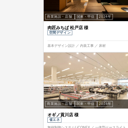
商業施設・店舗
関東・甲信
2024年
肉匠みちば 松戸店 様
空間デザイン
基本デザイン設計 ／ 内装工事 ／ 床材
商業施設・店舗
関東・甲信
2024年
オギノ貢川店 様
省エネ
無線制御システムLiCONEX ／ 一体型ベースライト 