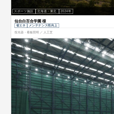
スポーツ施設
北海道・東北
2024年
仙台白百合学園 様
省エネ
メンテナンス性向上
投光器・看板照明 ／ 人工芝