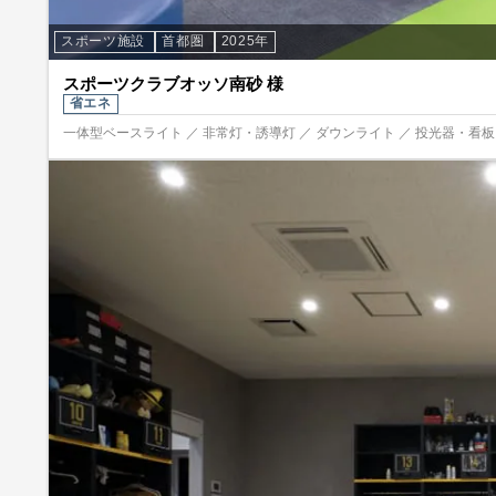
スポーツ施設
首都圏
2025年
スポーツクラブオッソ南砂 様
省エネ
一体型ベースライト ／ 非常灯・誘導灯 ／ ダウンライト ／ 投光器・看板照