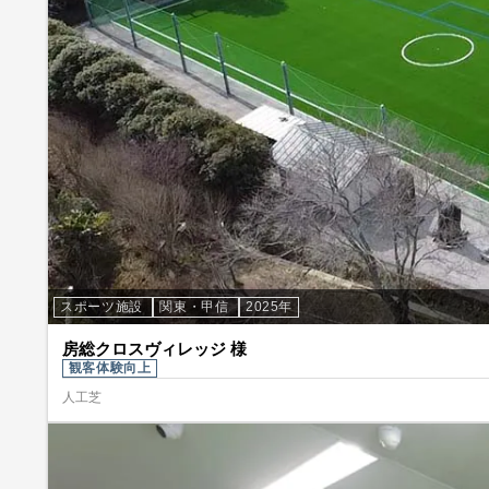
スポーツ施設
関東・甲信
2025年
房総クロスヴィレッジ 様
観客体験向上
人工芝