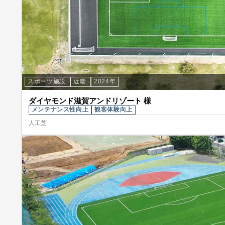
スポーツ施設
近畿
2024年
ダイヤモンド滋賀アンドリゾート 様
メンテナンス性向上
観客体験向上
人工芝