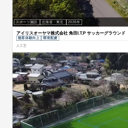
スポーツ施設
北海道・東北
2026年
アイリスオーヤマ株式会社 角田I.T.P サッカーグラウンド
観客体験向上
環境配慮
人工芝