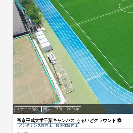
スポーツ施設
関東・甲信
2024年
帝京平成大学千葉キャンパス うるいどグラウンド 様
メンテナンス性向上
観客体験向上