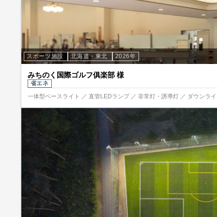
スポーツ施設
北海道・東北
2026年
みちのく国際ゴルフ俱楽部 様
省エネ
一体型ベースライト ／ 直管LEDランプ ／ 非常灯・誘導灯 ／ ダウンライト