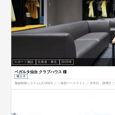
スポーツ施設
北海道・東北
2025年
ベガルタ仙台 クラブハウス 様
省エネ
無線制御システムLiCONEX ／ 一体型ベースライト ／ 非常灯・誘導灯 ／