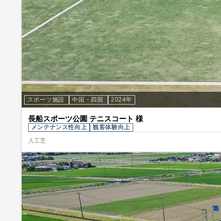
スポーツ施設
中国・四国
2024年
長船スポーツ公園 テニスコート 様
メンテナンス性向上
観客体験向上
人工芝