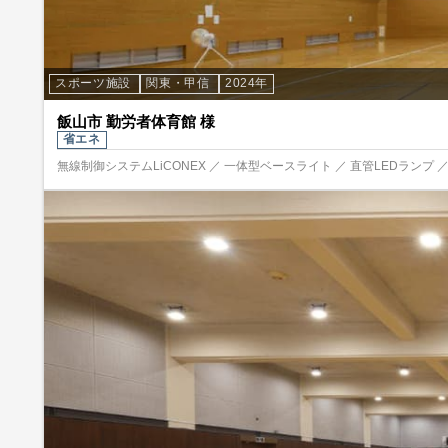
スポーツ施設
関東・甲信
2024年
飯山市 勤労者体育館 様
省エネ
無線制御システムLiCONEX ／ 一体型ベースライト ／ 直管LEDランプ ／