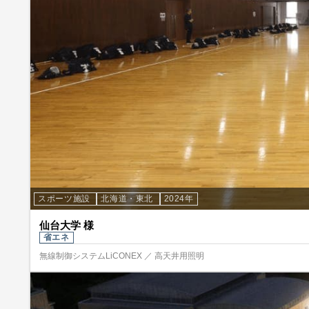
スポーツ施設
北海道・東北
2024年
仙台大学 様
省エネ
無線制御システムLiCONEX ／ 高天井用照明