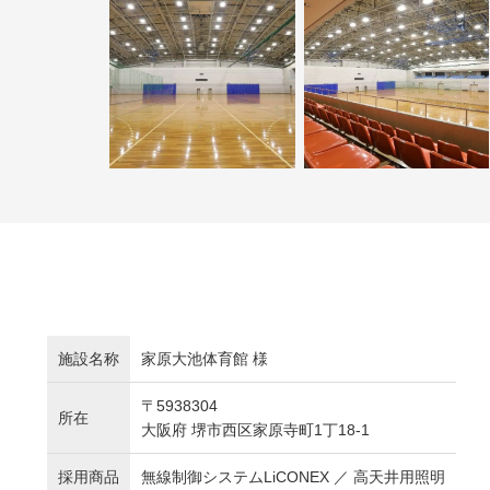
施設名称
家原大池体育館 様
〒5938304
所在
大阪府 堺市西区家原寺町1丁18-1
採用商品
無線制御システムLiCONEX ／ 高天井用照明