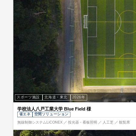
スポーツ施設
北海道・東北
2026年
学校法人八戸工業大学 Blue Field 様
省エネ
空間ソリューション
無線制御システムLiCONEX ／ 投光器・看板照明 ／ 人工芝 ／ 観覧席