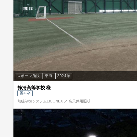
スポーツ施設
東海
2024年
静清高等学校 様
省エネ
無線制御システムLiCONEX ／ 高天井用照明