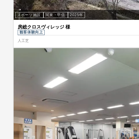
スポーツ施設
関東・甲信
2025年
房総クロスヴィレッジ 様
観客体験向上
人工芝