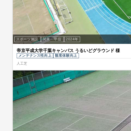
スポーツ施設
関東・甲信
2024年
帝京平成大学千葉キャンパス うるいどグラウンド 様
メンテナンス性向上
観客体験向上
人工芝