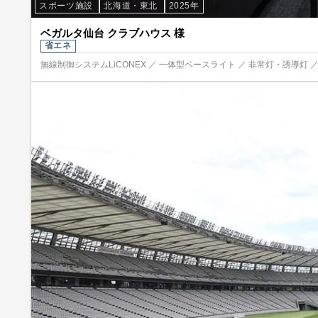
スポーツ施設
北海道・東北
2025年
ベガルタ仙台 クラブハウス 様
省エネ
無線制御システムLiCONEX ／ 一体型ベースライト ／ 非常灯・誘導灯 ／