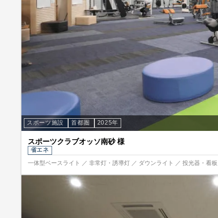
スポーツ施設
首都圏
2025年
スポーツクラブオッソ南砂 様
省エネ
一体型ベースライト ／ 非常灯・誘導灯 ／ ダウンライト ／ 投光器・看板照