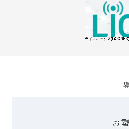
ライコネックス(LiCONEX
お電