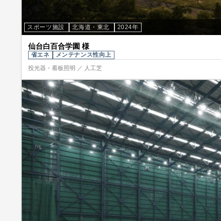
スポーツ施設
北海道・東北
2024年
仙台白百合学園 様
省エネ
メンテナンス性向上
投光器・看板照明 ／ 人工芝