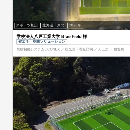
スポーツ施設
北海道・東北
2026年
学校法人八戸工業大学 Blue Field 様
省エネ
空間ソリューション
無線制御システムLiCONEX ／ 投光器・看板照明 ／ 人工芝 ／ 観覧席