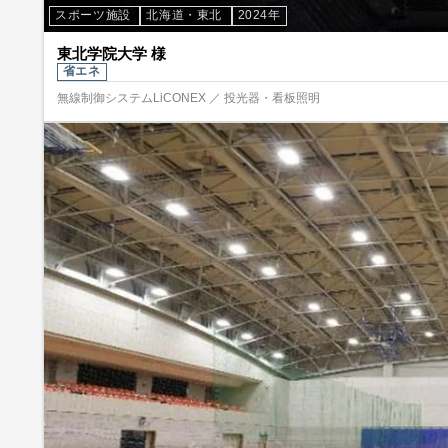
スポーツ施設
北海道・東北
2024年
東北学院大学 様
省エネ
無線制御システムLiCONEX ／ 投光器・看板照明