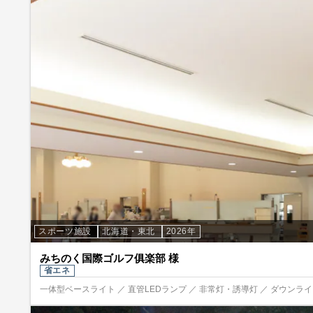
スポーツ施設
北海道・東北
2026年
みちのく国際ゴルフ俱楽部 様
省エネ
一体型ベースライト ／ 直管LEDランプ ／ 非常灯・誘導灯 ／ ダウンライト