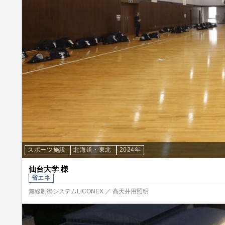
スポーツ施設
北海道・東北
2024年
仙台大学 様
省エネ
無線制御システムLiCONEX ／ 高天井用照明