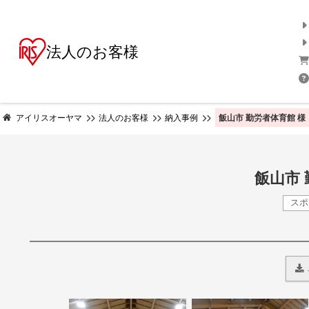
法人のお客様
飯山市 勤労者体育館 様
アイリスオーヤマ
法人のお客様
納入事例
飯山市
ス