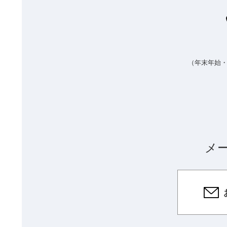
（年末年始
メ