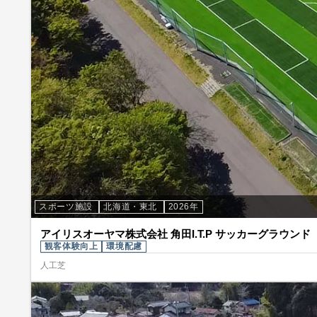
スポーツ施設
北海道・東北
2026年
アイリスオーヤマ株式会社 角田I.T.P サッカーグラウンド
観客体験向上
環境配慮
人工芝