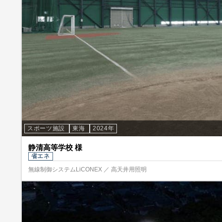
スポーツ施設
東海
2024年
静清高等学校 様
省エネ
無線制御システムLiCONEX ／ 高天井用照明