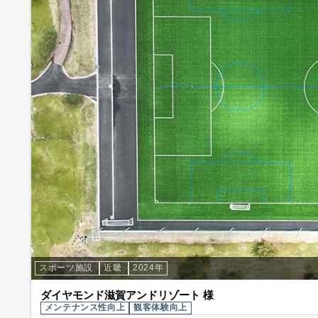
スポーツ施設
近畿
2024年
ダイヤモンド滋賀アンドリゾート 様
メンテナンス性向上
観客体験向上