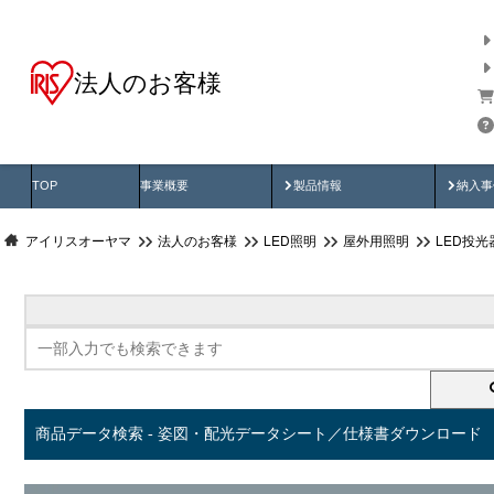
法人のお客様
商品データ検索
用途別から探す
納入
製品動画
納入
TOP
事業概要
製品情報
納入事
アイリスオーヤマ
法人のお客様
LED照明
屋外用照明
LED投
商品データ検索 - 姿図・配光データシート／仕様書ダウンロード