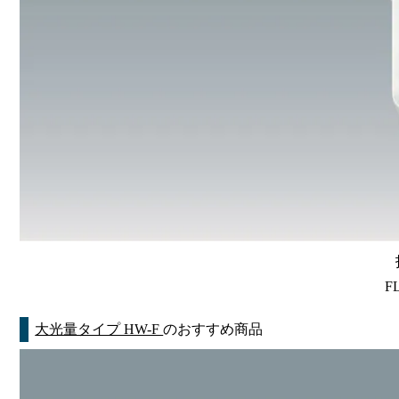
F
大光量タイプ HW-F
のおすすめ商品