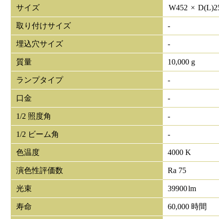
サイズ
W
452
×
D(L)
2
取り付けサイズ
-
埋込穴サイズ
-
質量
10,000 g
ランプタイプ
-
口金
-
1/2 照度角
-
1/2 ビーム角
-
色温度
4000 K
演色性評価数
Ra 75
光束
39900
lm
寿命
60,000 時間