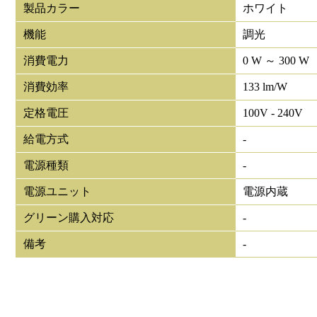
製品カラー
ホワイト
機能
調光
消費電力
0 W ～ 300 W
消費効率
133 lm/W
定格電圧
100V - 240V
給電方式
-
電源種類
-
電源ユニット
電源内蔵
グリーン購入対応
-
備考
-