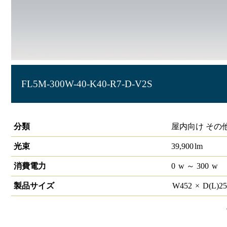
FL5M-300W-40-K40-R7-D-V2S
LED投光器 HW-F V2 調光
分類
屋内向け その
光束
39,900
lm
消費電力
0
w
～ 300
w
製品サイズ
W
452
×
D(L)
2