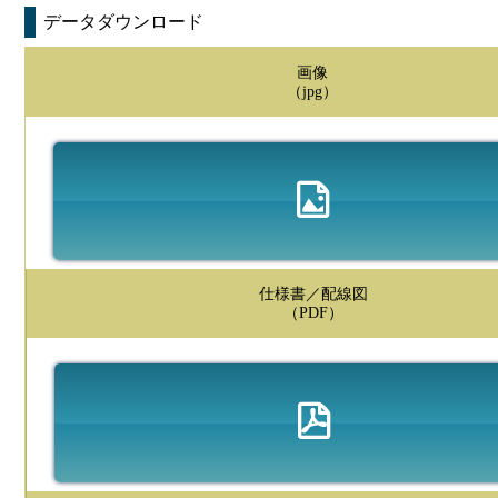
データダウンロード
画像
（jpg）
仕様書／配線図
（PDF）