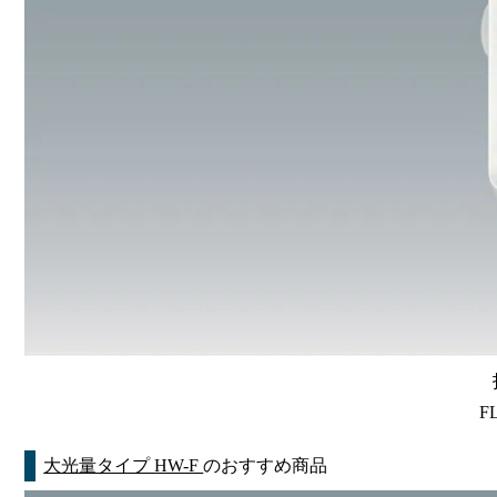
F
大光量タイプ HW-F
のおすすめ商品