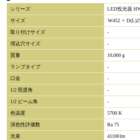
シリーズ
LED投光器 HW
サイズ
W
452
×
D(L)
2
取り付けサイズ
-
埋込穴サイズ
-
質量
10,000 g
ランプタイプ
-
口金
-
1/2 照度角
-
1/2 ビーム角
-
色温度
5700 K
演色性評価数
Ra 75
光束
41100
lm