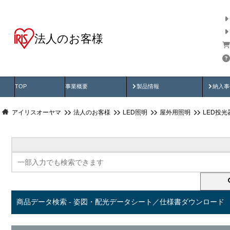
法人のお客様
商品データ検索
用途別から探す
納入
製品動画
納入
TOP
事業概要
製品情報
納入事
アイリスオーヤマ
法人のお客様
LED照明
屋外用照明
LED投
商品データ検索 - 姿図・配光データシート／仕様書ダウンロード