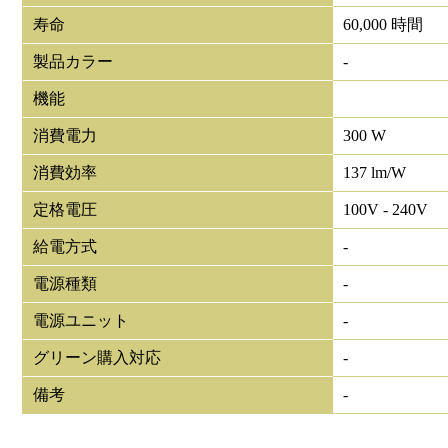
寿命
60,000 時間
製品カラー
-
機能
消費電力
300 W
消費効率
137 lm/W
定格電圧
100V - 240V
給電方式
-
電源種類
-
電源ユニット
-
グリーン購入対応
-
備考
-