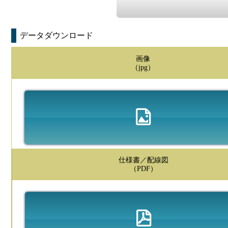
データダウンロード
画像
（jpg）
仕様書／配線図
（PDF）