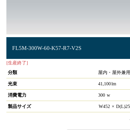
FL5M-300W-60-K57-R7-V2S
[生産終了]
LED投光器 HW-F V2
分類
屋内・屋外兼用
光束
41,100
lm
消費電力
300
w
製品サイズ
W
452
×
D(L)
2