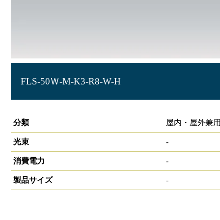
FLS-50Ｗ-M-K3-R8-W-H
サイン照明 角型投光器 HW-S
分類
屋内・屋外兼用
光束
-
消費電力
-
製品サイズ
-