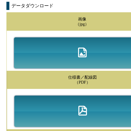
データダウンロード
画像
（jpg）
仕様書／配線図
（PDF）