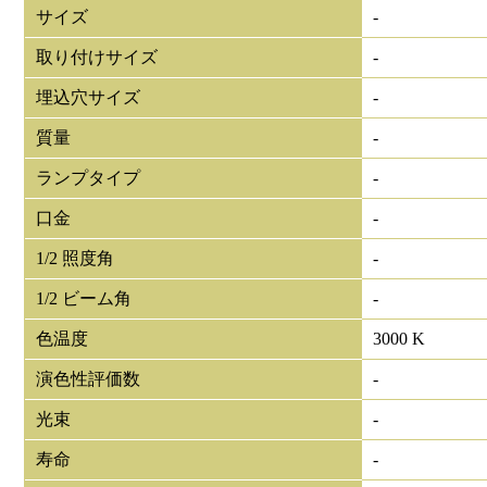
サイズ
-
取り付けサイズ
-
埋込穴サイズ
-
質量
-
ランプタイプ
-
口金
-
1/2 照度角
-
1/2 ビーム角
-
色温度
3000 K
演色性評価数
-
光束
-
寿命
-