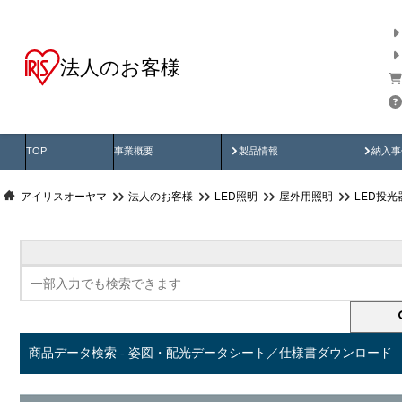
法人のお客様
商品データ検索
用途別から探す
納入
製品動画
納入
TOP
事業概要
製品情報
納入事
アイリスオーヤマ
法人のお客様
LED照明
屋外用照明
LED投
商品データ検索 - 姿図・配光データシート／仕様書ダウンロード