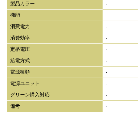
製品カラー
-
機能
消費電力
-
消費効率
-
定格電圧
-
給電方式
-
電源種類
-
電源ユニット
-
グリーン購入対応
-
備考
-