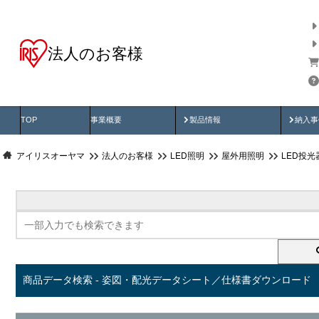
法人のお客様
商品データ検索
用途別から探す
納入
製品動画
納入
TOP
事業概要
製品情報
納入事
アイリスオーヤマ
法人のお客様
LED照明
屋外用照明
LED投
商品データ検索 - 姿図・配光データシート／仕様書ダウンロード