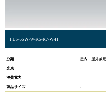
FLS-65Ｗ-W-K5-R7-W-H
サイン照明 角型投光器 HW-S
分類
屋内・屋外兼用
光束
-
消費電力
-
製品サイズ
-