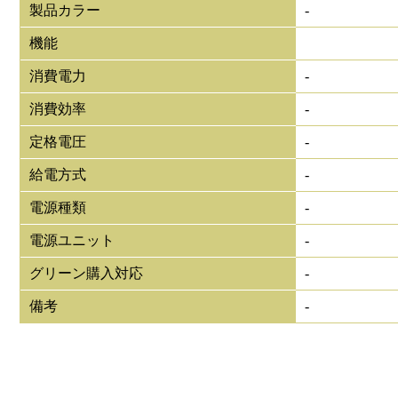
製品カラー
-
機能
消費電力
-
消費効率
-
定格電圧
-
給電方式
-
電源種類
-
電源ユニット
-
グリーン購入対応
-
備考
-