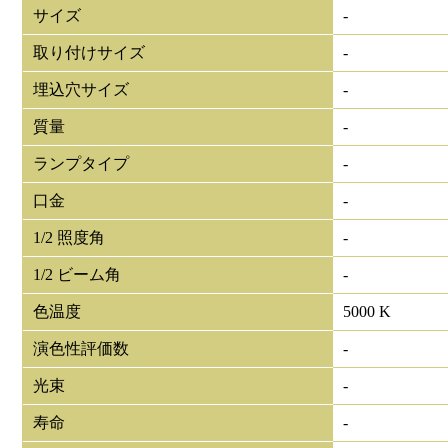
サイズ
-
取り付けサイズ
-
埋込穴サイズ
-
質量
-
ランプタイプ
-
口金
-
1/2 照度角
-
1/2 ビーム角
-
色温度
5000 K
演色性評価数
-
光束
-
寿命
-