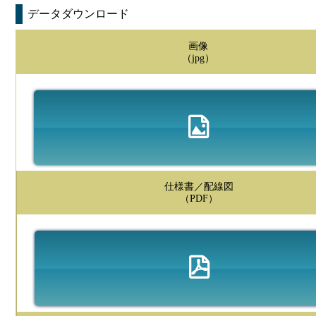
データダウンロード
画像
（jpg）
仕様書／配線図
（PDF）