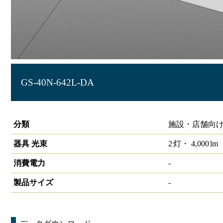
GS-40N-642L-DA
グリッドシステム天井用照明 2灯□640ルーバー付
分類
施設・店舗向け
器具 光束
2
灯・
4,000
lm
消費電力
-
製品サイズ
-