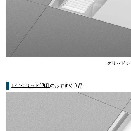
グリッドシ
LEDグリッド照明
のおすすめ商品