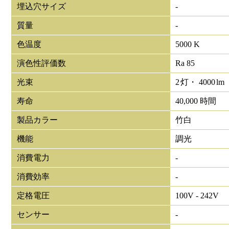
埋込穴サイズ
-
質量
-
色温度
5000 K
演色性評価数
Ra 85
光束
2
灯・
4000
lm
寿命
40,000 時間
製品カラー
竹白
機能
調光
消費電力
-
消費効率
-
定格電圧
100V - 242V
センサー
-