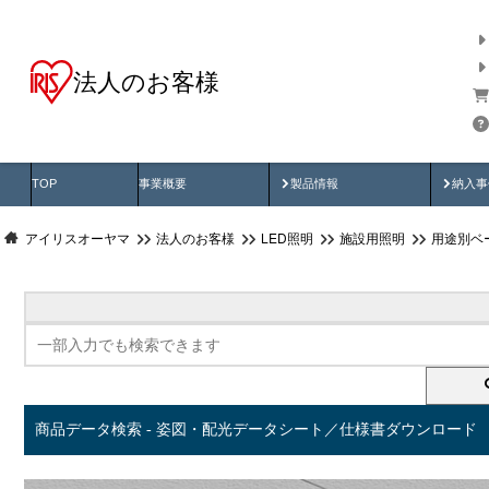
法人のお客様
商品データ検索
用途別から探す
納入
製品動画
納入
TOP
事業概要
製品情報
納入事
アイリスオーヤマ
法人のお客様
LED照明
施設用照明
用途別ベ
商品データ検索 - 姿図・配光データシート／仕様書ダウンロード