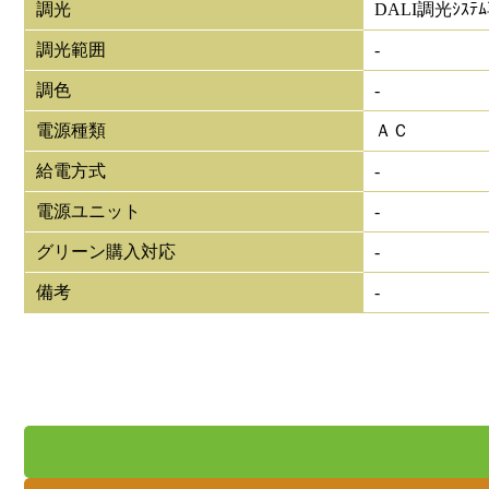
調光
DALI調光ｼｽﾃ
調光範囲
-
調色
-
電源種類
ＡＣ
給電方式
-
電源ユニット
-
グリーン購入対応
-
備考
-