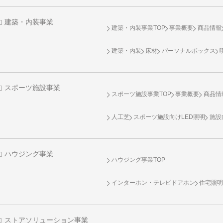
建築・内装事業
建築・内装事業TOP
事業概要
商品情報
建築・内装
床材
パーソナルボックス
スポーツ施設事業
スポーツ施設事業TOP
事業概要
商品情
人工芝
スポーツ施設向け
LED照明
施設
ハウジング事業
ハウジング事業TOP
インターホン・テレビドアホン
住宅照
ストアソリューション事業