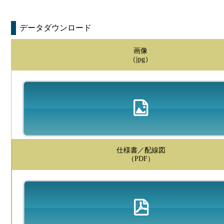
データダウンロード
画像
（jpg）
仕様書／配線図
（PDF）