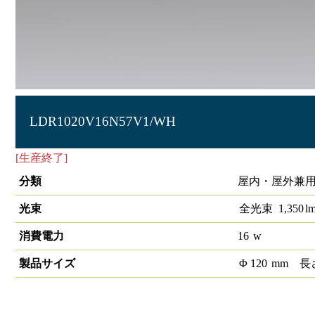
LDR1020V16N57V1/WH
[生産終了]
[生産終了]LEDランプ バラストレス水銀灯160
分類
屋内・屋外兼用
光束
全光束
1,350
l
消費電力
16
w
製品サイズ
Φ
120
mm
長