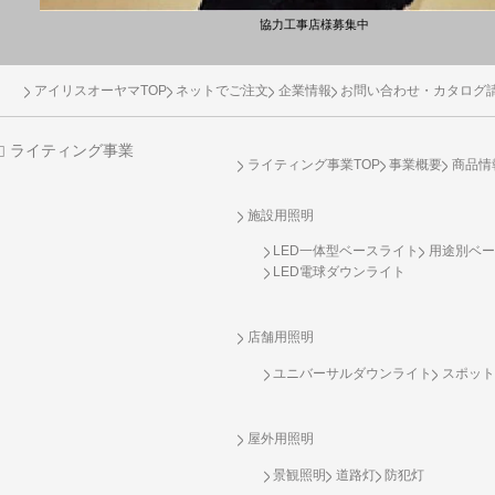
協力工事店様募集中
アイリスオーヤマTOP
ネットでご注文
企業情報
お問い合わせ・カタログ
ライティング事業
ライティング事業TOP
事業概要
商品情
施設用照明
LED一体型ベースライト
用途別ベー
LED電球ダウンライト
店舗用照明
ユニバーサルダウンライト
スポット
屋外用照明
景観照明
道路灯
防犯灯