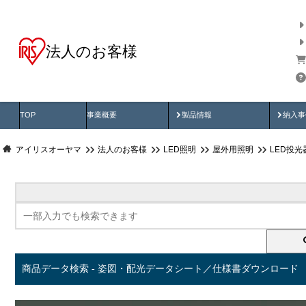
法人のお客様
商品データ検索
用途別から探す
納入
製品動画
納入
TOP
事業概要
製品情報
納入事
アイリスオーヤマ
法人のお客様
LED照明
屋外用照明
LED投
商品データ検索 - 姿図・配光データシート／仕様書ダウンロード