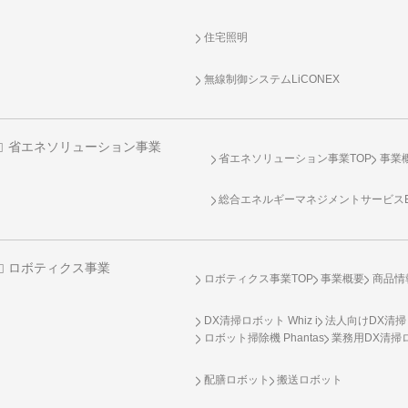
住宅照明
無線制御システム
LiCONEX
省エネソリューション事業
省エネソリューション事業TOP
事業
総合エネルギーマネジメントサービスENE
ロボティクス事業
ロボティクス事業TOP
事業概要
商品情
DX清掃ロボット Whiz i
法人向けDX清掃
ロボット掃除機 Phantas
業務用DX清掃ロ
配膳ロボット
搬送ロボット