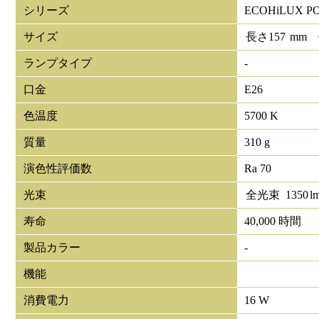
シリーズ
ECOHiLUX
サイズ
長さ
157
mm
ランプタイプ
-
口金
E26
色温度
5700 K
質量
310 g
演色性評価数
Ra 70
光束
全光束
1350
l
寿命
40,000 時間
製品カラー
-
機能
消費電力
16 W