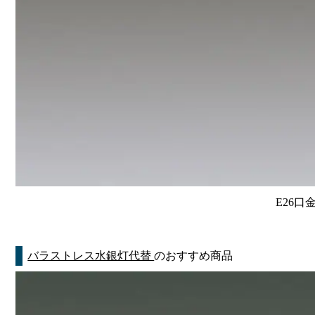
E26口
バラストレス水銀灯代替
のおすすめ商品