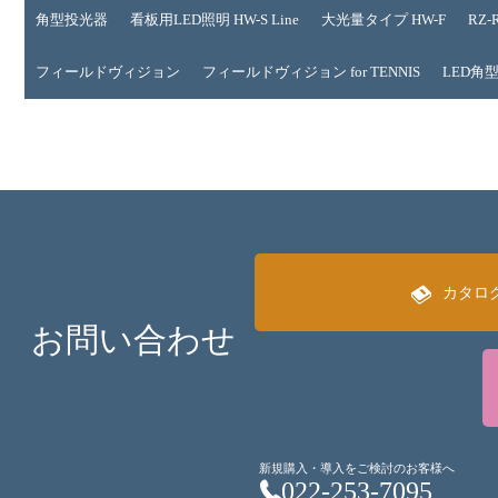
角型投光器
看板用LED照明 HW-S Line
大光量タイプ HW-F
RZ
フィールドヴィジョン
フィールドヴィジョン for TENNIS
LED角型
カタロ
お問い合わせ
新規購入・導入をご検討のお客様へ
022-253-7095