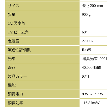
サイズ
長さ
200
mm
質量
900 g
1/2 照度角
-
1/2 ビーム角
60°
色温度
2700 K
演色性評価数
Ra 85
光束
器具光束
900
寿命
40,000 時間
製品カラー
ﾎﾜｲﾄ
機能
消費電力
8 W ～ 7.7 W
消費効率
116.8 lm/W