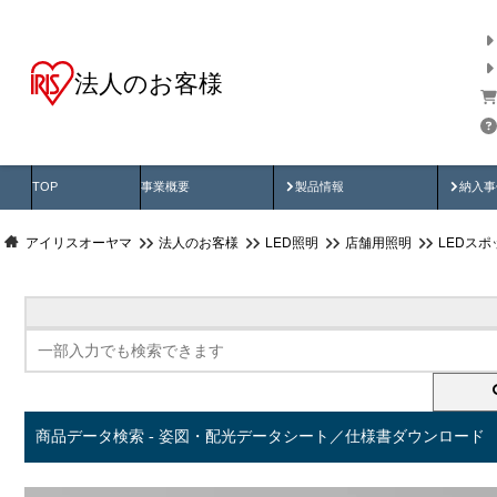
法人のお客様
商品データ検索
用途別から探す
納入
製品動画
納入
TOP
事業概要
製品情報
納入事
アイリスオーヤマ
法人のお客様
LED照明
店舗用照明
LEDス
商品データ検索 - 姿図・配光データシート／仕様書ダウンロード