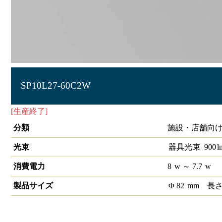
SP10L27-60C2W
[生産終了]
LEDスポットライト COB 1/2配光角60°2700K 
分類
施設・店舗向け 
光束
器具光束
900
l
消費電力
8
w
～ 7.7
w
製品サイズ
Φ
82
mm
長