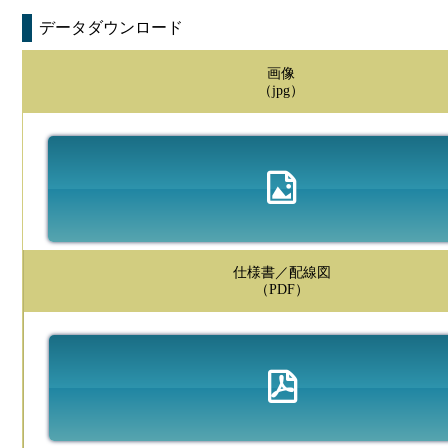
データダウンロード
画像
（jpg）
仕様書／配線図
（PDF）