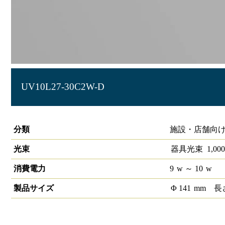
UV10L27-30C2W-D
LEDユニバーサルダウンライトCOB 埋込穴径Ф125 1/2配光角3
分類
施設・店舗向け
光束
器具光束
1,000
消費電力
9
w
～ 10
w
製品サイズ
Φ
141
mm
長