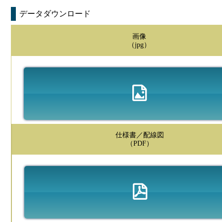
データダウンロード
画像
（jpg）
仕様書／配線図
（PDF）