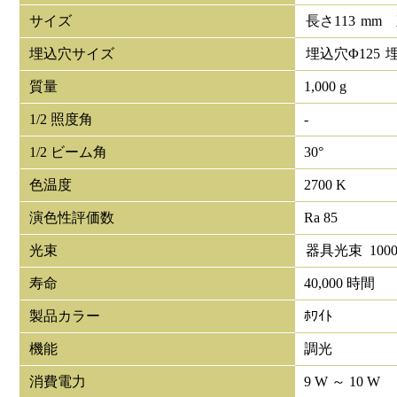
サイズ
長さ
113
mm
埋込穴サイズ
埋込穴Φ
125
質量
1,000 g
1/2 照度角
-
1/2 ビーム角
30°
色温度
2700 K
演色性評価数
Ra 85
光束
器具光束
100
寿命
40,000 時間
製品カラー
ﾎﾜｲﾄ
機能
調光
消費電力
9 W ～ 10 W