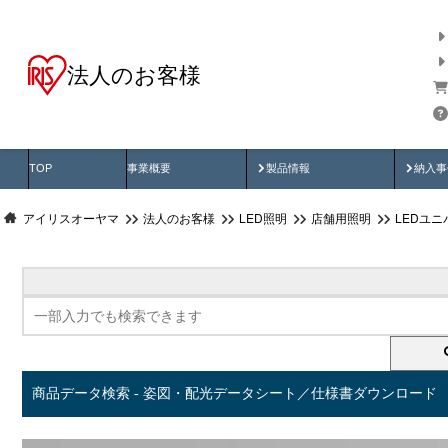
法人のお客様
商品データ検索
用途別から探す
納入
製品動画
納入
TOP
事業概要
製品情報
納入事
アイリスオーヤマ
法人のお客様
LED照明
店舗用照明
LEDユ
商品データ検索 - 姿図・配光データシート／仕様書ダウンロード