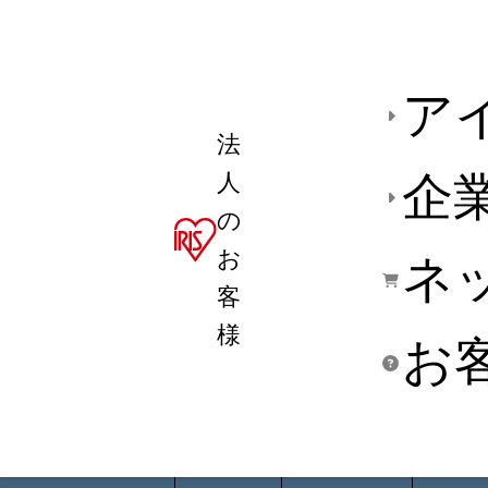
ア
法
人
企
の
お
ネ
客
様
お
商品デ
用途別