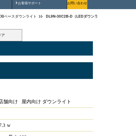
安全にご使用いただくために
お客様サポート
お問い合わせ
DL9N-30C2B-D（LEDダウンライト COB 埋込穴径φ75
OBベースダウンライト
リア
B 埋込穴径φ75 1/2ビーム角30°5000K 調
店舗向け 屋内向け ダウンライト
7.3
w