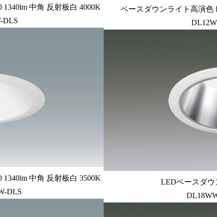
340lm 中角 反射板白 4000K
ベースダウンライト高演色 PW
-DLS
DL12W
340lm 中角 反射板白 3500K
LEDベースダウン
W-DLS
DL18WW