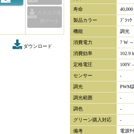
寿命
40,00
カタログ使
製品カラー
ﾌﾞﾗｯｸ
用データ
機能
調光
消費電力
7 W ～
ダウンロード
消費効率
102.9 
定格電圧
100V -
センサー
-
調光
PWM
調光範囲
-
調色
-
グリーン購入対応
-
備考
電源ｻｲ