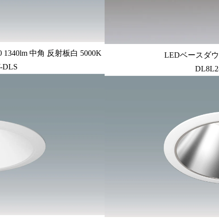
340lm 中角 反射板白 5000K
LEDベースダウン
-DLS
DL8L2