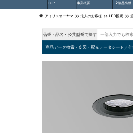
製品動
TOP
事業概要
製品情報
アイリスオーヤマ
法人のお客様
LED照明
品番・品名・公共型番で探す
商品データ検索 - 姿図・配光データシート／