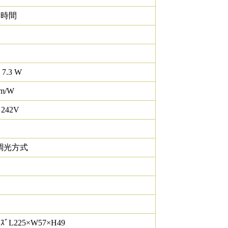
0 時間
 7.3 W
lm/W
 242V
調光方式
ｽﾞL225×W57×H49