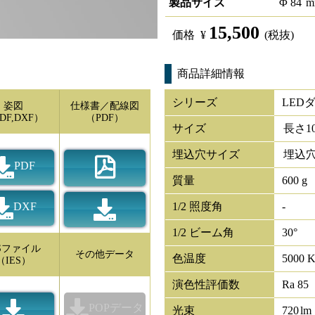
製品サイズ
Φ
84
m
15,500
価格
¥
(税抜)
商品詳細情報
シリーズ
LED
姿図
仕様書／配線図
DF,DXF）
（PDF）
サイズ
長さ
1
埋込穴サイズ
埋込穴
PDF
質量
600 g
DXF
1/2 照度角
-
1/2 ビーム角
30°
ESファイル
その他データ
色温度
5000 
（IES）
演色性評価数
Ra 85
POPデータ
光束
720
lm