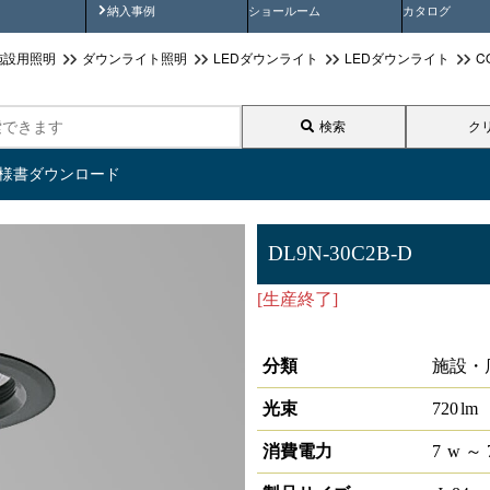
画
納入事例動画
納入事例
ショールーム
カタログ
施設用照明
ダウンライト照明
LEDダウンライト
LEDダウンライト
C
検索
ク
仕様書ダウンロード
DL9N-30C2B-D
[生産終了]
LEDダウンライト CO
光対応
分類
施設・
光束
720
lm
消費電力
7
w
～ 