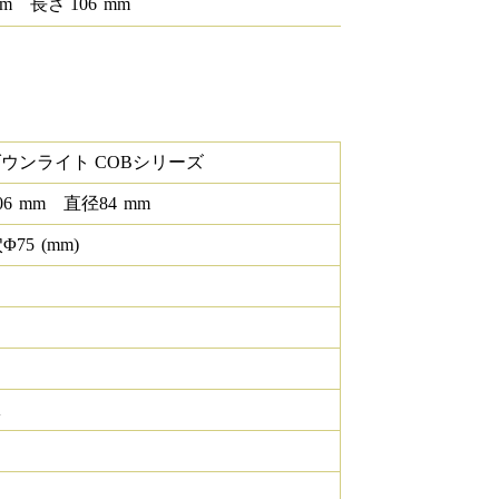
m
長さ
106
mm
ダウンライト COBシリーズ
06
mm
直径
84
mm
Φ
75
(mm)
K