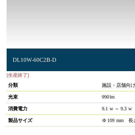
DL10W-60C2B-D
[生産終了]
LEDダウンライト COB 埋込穴径φ100 1/2ビーム角
分類
施設・店舗向け
光束
990
lm
消費電力
9.1
w
～ 9.3
w
製品サイズ
Φ
109
mm
長