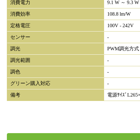
消費電力
9.1 W ～ 9.3 W
消費効率
108.8 lm/W
定格電圧
100V - 242V
センサー
-
調光
PWM調光方式
調光範囲
-
調色
-
グリーン購入対応
-
備考
電源ｻｲｽﾞL265