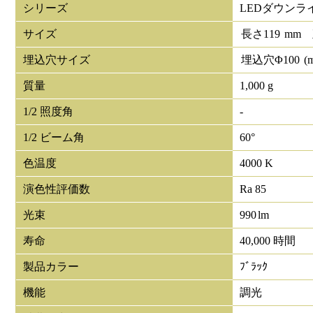
シリーズ
LEDダウンラ
サイズ
長さ
119
mm
埋込穴サイズ
埋込穴Φ
100
(
質量
1,000 g
1/2 照度角
-
1/2 ビーム角
60°
色温度
4000 K
演色性評価数
Ra 85
光束
990
lm
寿命
40,000 時間
製品カラー
ﾌﾞﾗｯｸ
機能
調光