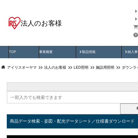
法人のお客様
商品データ検索
用途別から探す
納入
製品動画
納入
TOP
事業概要
製品情報
納入事
アイリスオーヤマ
法人のお客様
LED照明
施設用照明
ダウンラ
商品データ検索 - 姿図・配光データシート／仕様書ダウンロード