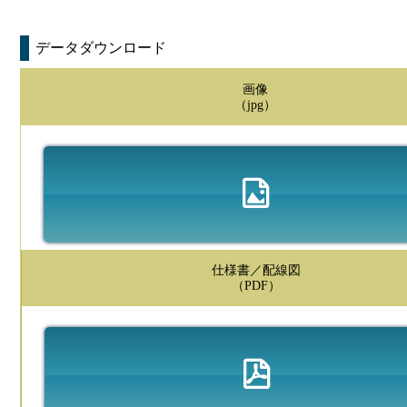
データダウンロード
画像
（jpg）
仕様書／配線図
（PDF）