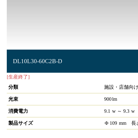
DL10L30-60C2B-D
[生産終了]
LEDダウンライト COB 埋込穴径φ100 1/2ビーム角
分類
施設・店舗向け
光束
900
lm
消費電力
9.1
w
～ 9.3
w
製品サイズ
Φ
109
mm
長