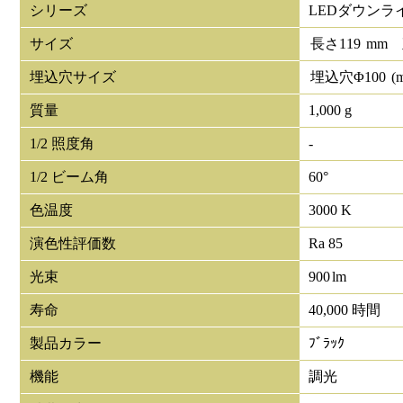
シリーズ
LEDダウンラ
サイズ
長さ
119
mm
埋込穴サイズ
埋込穴Φ
100
(
質量
1,000 g
1/2 照度角
-
1/2 ビーム角
60°
色温度
3000 K
演色性評価数
Ra 85
光束
900
lm
寿命
40,000 時間
製品カラー
ﾌﾞﾗｯｸ
機能
調光