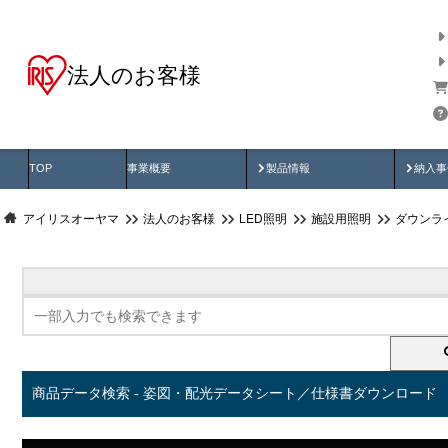
法人のお客様
商品データ検索
用途別から探す
納入
製品動画
納入
TOP
事業概要
製品情報
納入事
アイリスオーヤマ
法人のお客様
LED照明
施設用照明
ダウンラ
商品データ検索 - 姿図・配光データシート／仕様書ダウンロード