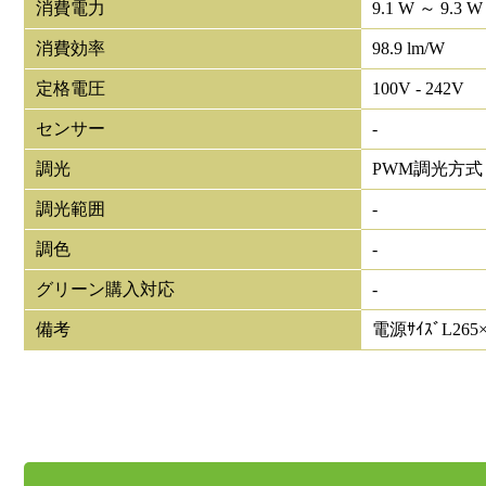
消費電力
9.1 W ～ 9.3 W
消費効率
98.9 lm/W
定格電圧
100V - 242V
センサー
-
調光
PWM調光方式
調光範囲
-
調色
-
グリーン購入対応
-
備考
電源ｻｲｽﾞL265