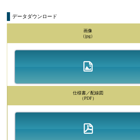
データダウンロード
画像
（jpg）
仕様書／配線図
（PDF）