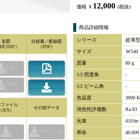
12,000
価格
¥
(税抜)
商品詳細情報
シリーズ
超薄
姿図
仕様書／配線図
DF,DXF）
（PDF）
サイズ
W
540
質量
80 g
PDF
1/2 照度角
-
DXF
1/2 ビーム角
-
色温度
3000 
ESファイル
その他データ
演色性評価数
Ra 83
（IES）
光束
410
lm
POPデータ
寿命
40,00