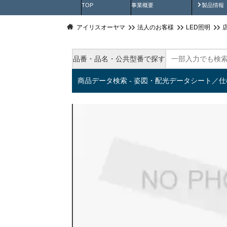
製品動
TOP
事業概要
製品情報
アイリスオーヤマ
法人のお客様
LED照明
品番・品名・公共型番で探す
商品データ検索 - 姿図・配光データシート／