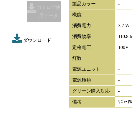
製品カラー
-
カタログ使
機能
用データ
消費電力
3.7 W
消費効率
110.8 
ダウンロード
定格電圧
100V
灯数
-
電源ユニット
-
電源種類
-
グリーン購入対応
-
備考
ﾘﾆｭｰ