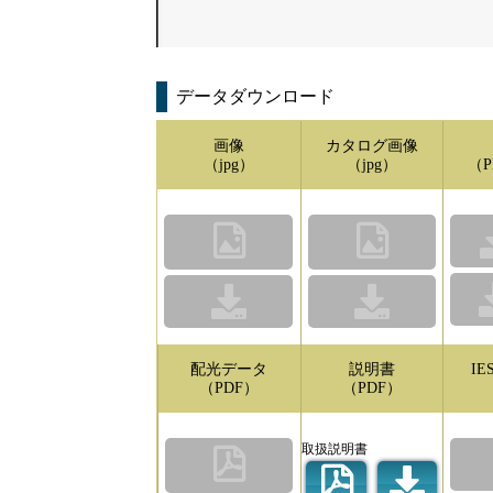
データダウンロード
画像
カタログ画像
（jpg）
（jpg）
（P
配光データ
説明書
I
（PDF）
（PDF）
取扱説明書