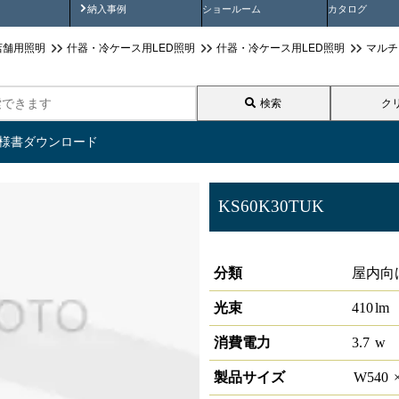
画
納入事例動画
納入事例
ショールーム
カタログ
店舗用照明
什器・冷ケース用LED照明
什器・冷ケース用LED照明
マルチ
検索
ク
仕様書ダウンロード
KS60K30TUK
超薄型片側棚下照明 W600用 
分類
屋内向
光束
410
lm
消費電力
3.7
w
製品サイズ
W
540