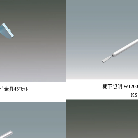
棚下照明 W1200用 
ﾞ金具45°ｾｯﾄ
KS