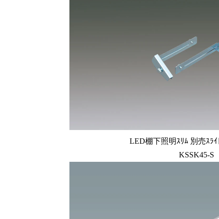
LED棚下照明ｽﾘﾑ 別売ｽﾗｲﾄ
KSSK45-S