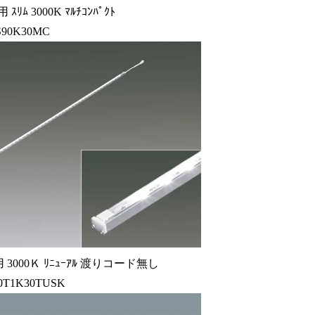
ﾘﾑ 3000K ﾏﾙﾁｺﾝﾊﾟｸﾄ
S90K30MC
3000Ｋ ﾘﾆｭｰｱﾙ 渡りコード無し
0T1K30TUSK