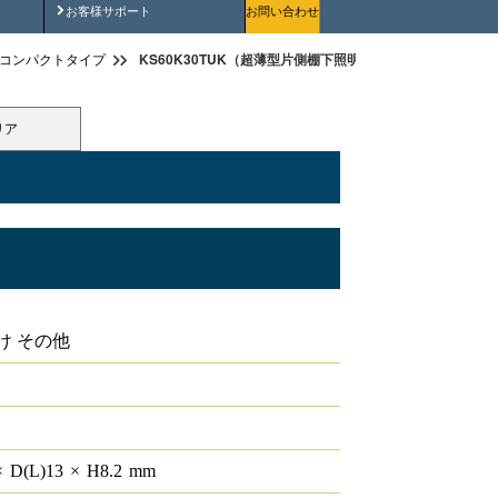
安全にご使用いただくために
お客様サポート
お問い合わせ
KS60K30TUK（超薄型片側棚下照明 W600用 3000K 渡
コンパクトタイプ
リア
3000K 渡りコード無し
け その他
×
D(L)
13
×
H
8.2
mm