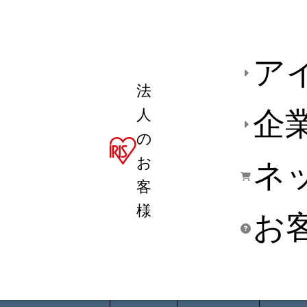
ア
法
人
企
の
お
ネ
客
様
お
商品デ
用途別