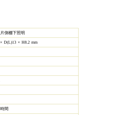
型片側棚下照明
×
D(L)
13
×
H
8.2
mm
K
0 時間