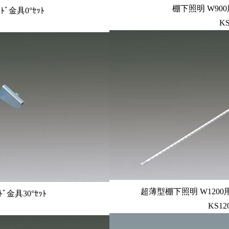
棚下照明 W900用 ｽ
ﾄﾞ金具0°ｾｯﾄ
K
超薄型棚下照明 W1200用 
ﾞ金具30°ｾｯﾄ
KS12