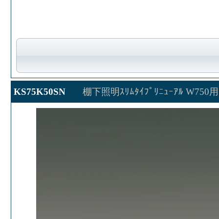
KS75K50SN
棚下照明ｽﾘﾑﾀｲﾌﾟﾘﾆｭｰｱﾙ W750用