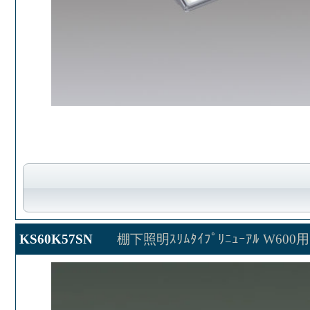
KS60K57SN
棚下照明ｽﾘﾑﾀｲﾌﾟﾘﾆｭｰｱﾙ W600用