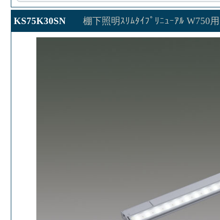
KS75K30SN
棚下照明ｽﾘﾑﾀｲﾌﾟﾘﾆｭｰｱﾙ W750用