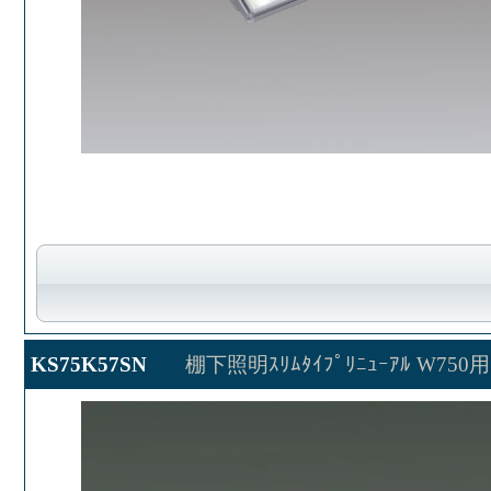
KS75K57SN
棚下照明ｽﾘﾑﾀｲﾌﾟﾘﾆｭｰｱﾙ W750用