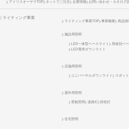
アイリスオーヤマTOP
ネットでご注文
企業情報
お問い合わせ・カタログ
ライティング事業
ライティング事業TOP
事業概要
商品情
施設用照明
LED一体型ベースライト
用途別ベー
LED電球ダウンライト
店舗用照明
ユニバーサルダウンライト
スポット
屋外用照明
景観照明
道路灯
防犯灯
住宅照明