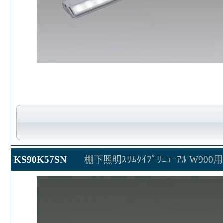
KS90K57SN
棚下照明ｽﾘﾑﾀｲﾌﾟﾘﾆｭｰｱﾙ W900用