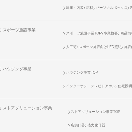
建築・内装
床材
パーソナルボックス
スポーツ施設事業
スポーツ施設事業TOP
事業概要
商品情
人工芝
スポーツ施設向け
LED照明
施設
ハウジング事業
ハウジング事業TOP
インターホン・テレビドアホン
住宅照
ストアソリューション事業
ストアソリューション事業TOP
店舗什器
省力化什器