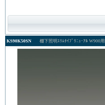
KS90K50SN
棚下照明ｽﾘﾑﾀｲﾌﾟﾘﾆｭｰｱﾙ W900用