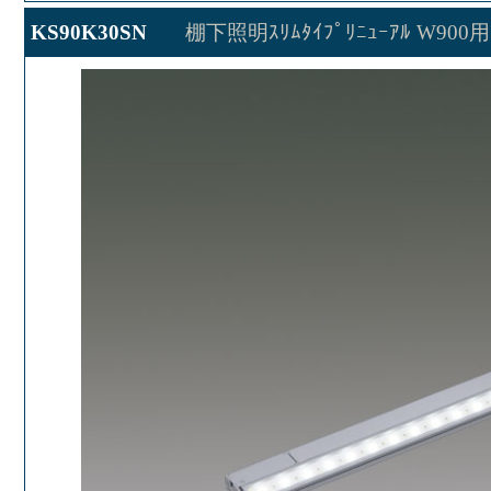
KS90K30SN
棚下照明ｽﾘﾑﾀｲﾌﾟﾘﾆｭｰｱﾙ W900用