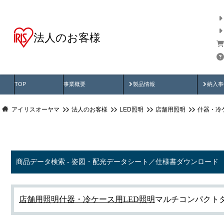
法人のお客様
商品データ検索
用途別から探す
納入
製品動画
納入
TOP
事業概要
製品情報
納入事
アイリスオーヤマ
法人のお客様
LED照明
店舗用照明
什器・冷
商品データ検索 - 姿図・配光データシート／仕様書ダウンロード
店舗用照明
什器・冷ケース用LED照明
マルチコンパクト