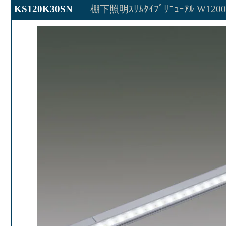
KS120K30SN
棚下照明ｽﾘﾑﾀｲﾌﾟﾘﾆｭｰｱﾙ W120