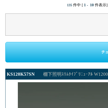
件中 [
1 - 10
件表示]
135
KS120K57SN
棚下照明ｽﾘﾑﾀｲﾌﾟﾘﾆｭｰｱﾙ W120