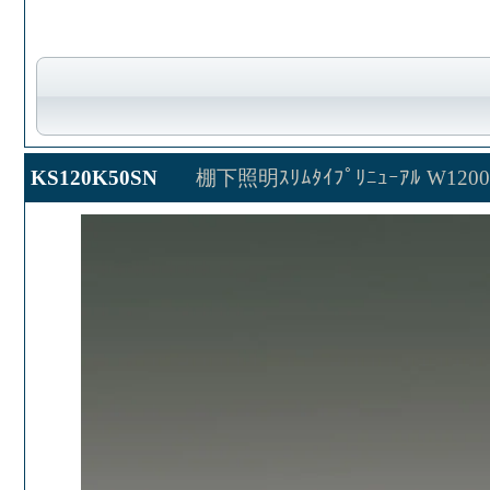
KS120K50SN
棚下照明ｽﾘﾑﾀｲﾌﾟﾘﾆｭｰｱﾙ W120