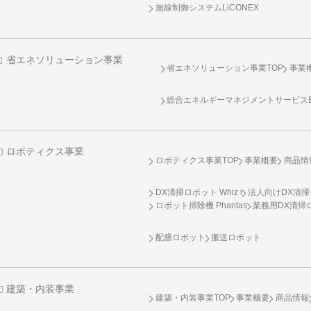
無線制御システム
LiCONEX
省エネソリューション事業
省エネソリューション事業TOP
事業
総合エネルギーマネジメントサービスENE
ロボティクス事業
ロボティクス事業TOP
事業概要
商品情
DX清掃ロボット Whiz i
法人向けDX清掃
ロボット掃除機 Phantas
業務用DX清掃ロ
配膳ロボット
搬送ロボット
建築・内装事業
建築・内装事業TOP
事業概要
商品情報