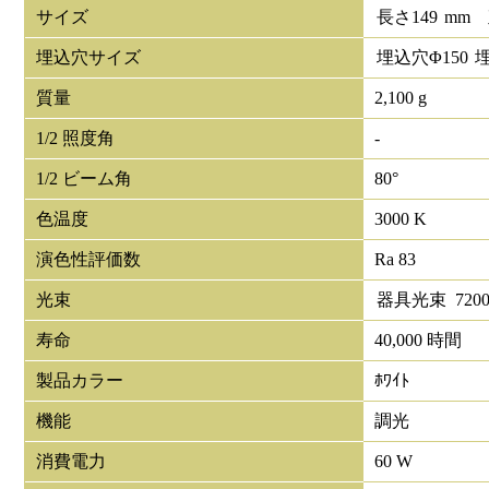
サイズ
長さ
149
mm
埋込穴サイズ
埋込穴Φ
150
質量
2,100 g
1/2 照度角
-
1/2 ビーム角
80°
色温度
3000 K
演色性評価数
Ra 83
光束
器具光束
720
寿命
40,000 時間
製品カラー
ﾎﾜｲﾄ
機能
調光
消費電力
60 W