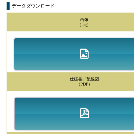
データダウンロード
画像
（jpg）
仕様書／配線図
（PDF）