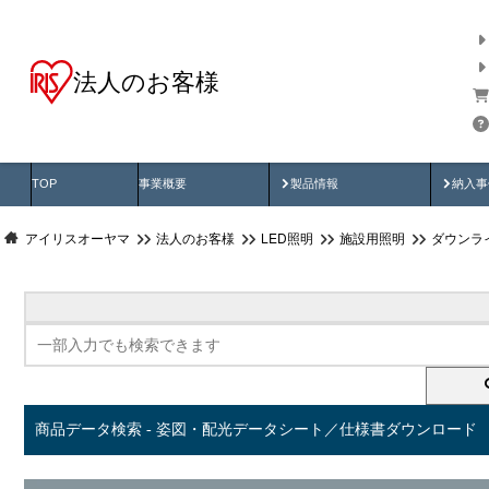
法人のお客様
商品データ検索
用途別から探す
納入
製品動画
納入
TOP
事業概要
製品情報
納入事
アイリスオーヤマ
法人のお客様
LED照明
施設用照明
ダウンラ
商品データ検索 - 姿図・配光データシート／仕様書ダウンロード