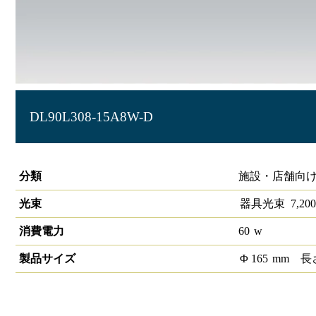
DL90L308-15A8W-D
LEDダウンライト 大光量タイプ 埋込穴径φ150 調光タイプ
分類
施設・店舗向け
光束
器具光束
7,200
消費電力
60
w
製品サイズ
Φ
165
mm
長