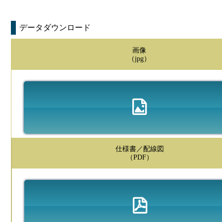
データダウンロード
画像
（jpg）
仕様書／配線図
（PDF）