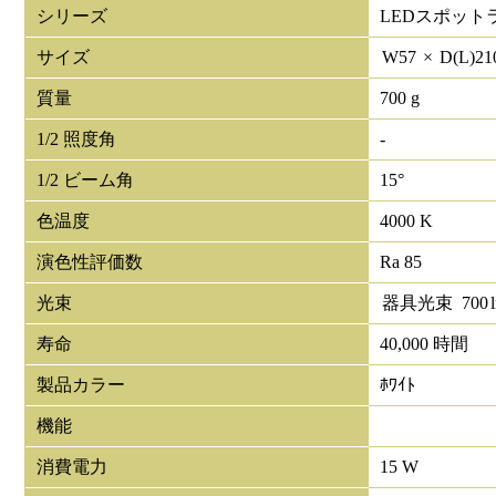
シリーズ
LEDスポット
サイズ
W
57
×
D(L)
21
質量
700 g
1/2 照度角
-
1/2 ビーム角
15°
色温度
4000 K
演色性評価数
Ra 85
光束
器具光束
700
寿命
40,000 時間
製品カラー
ﾎﾜｲﾄ
機能
消費電力
15 W