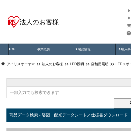
法人のお客様
商品データ検索
用途別から探す
納入
製品動画
納入
TOP
事業概要
製品情報
納入事
アイリスオーヤマ
法人のお客様
LED照明
店舗用照明
LEDス
商品データ検索 - 姿図・配光データシート／仕様書ダウンロード