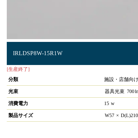
IRLDSP8W-15R1W
[生産終了]
LEDスポットライト 小
分類
施設・店舗向け 
光束
器具光束
700
l
消費電力
15
w
製品サイズ
W
57
×
D(L)
21