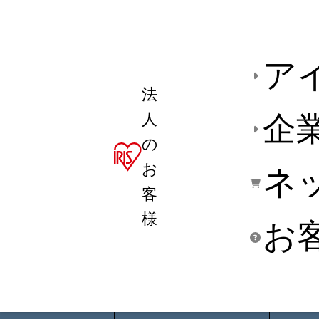
ア
法
人
企
の
お
ネ
客
様
お
商品デ
用途別