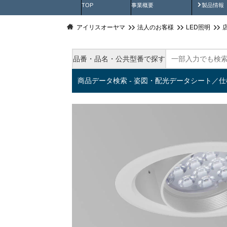
製品動
TOP
事業概要
製品情報
アイリスオーヤマ
法人のお客様
LED照明
品番・品名・公共型番で探す
商品データ検索 - 姿図・配光データシート／