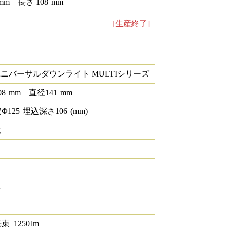
mm
長さ
108
mm
[生産終了]
ユニバーサルダウンライト MULTIシリーズ
08
mm
直径
141
mm
Φ
125
埋込深さ
106
(mm)
g
K
光束
1250
lm