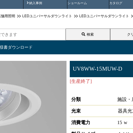
画
納入事例動画
納入事例
ショールーム
カタログ
店舗用照明
LEDユニバーサルダウンライト
LEDユニバーサルダウンライト
検索
ク
仕様書ダウンロード
UV8WW-15MUW-D
[生産終了]
LEDユニバーサルダ
15°3500K 調光対応
分類
施設・
光束
器具光
消費電力
15
w