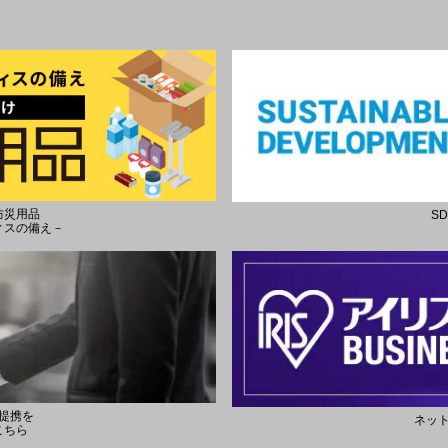
防災用品
S
ィスの備え－
提携を
ネッ
こちら