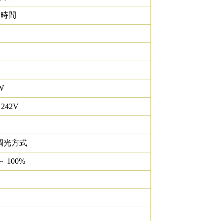
0 時間
W
 242V
調光方式
～ 100%