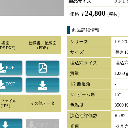
製品サイズ
Φ
141
24,800
価格
¥
(税抜)
商品詳細情報
シリーズ
LED
姿図
仕様書／配線図
DF,DXF）
（PDF）
サイズ
長さ
1
埋込穴サイズ
埋込穴
PDF
質量
1,000 
DXF
1/2 照度角
-
1/2 ビーム角
15°
ESファイル
その他データ
色温度
3500 
（IES）
演色性評価数
Ra 85
POPデータ
光束
器具