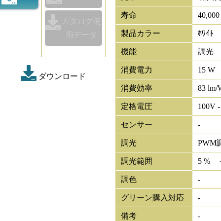
寿命
40,00
カタログ使
製品カラー
ﾎﾜｲﾄ
用データ
機能
調光
消費電力
15 W
ダウンロード
消費効率
83 lm/
定格電圧
100V -
センサー
-
調光
PWM
調光範囲
5 % 
調色
-
グリーン購入対応
-
備考
-