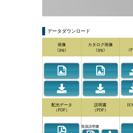
データダウンロード
画像
カタログ画像
（jpg）
（jpg）
（P
配光データ
説明書
I
（PDF）
（PDF）
取扱説明書