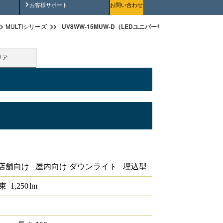
安全にご使用いただくために
お客様サポート
お問い合わせ
UV8WW-15MUW-D（LEDユニバーサルダウンライト埋込穴径φ
MULTIシリーズ
リア
ウンライト埋込穴径φ125 1/2配光角
店舗向け 屋内向け ダウンライト 埋込型
束
1,250
lm