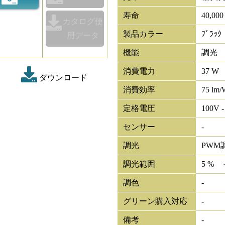
寿命
40,00
カタログ使
製品カラー
ﾌﾞﾗｯｸ
用データ
機能
調光
消費電力
37 W
ダウンロード
消費効率
75 lm/
定格電圧
100V -
センサー
-
調光
PWM
調光範囲
5 % 
調色
-
グリーン購入対応
-
備考
-