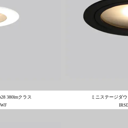
 380lmクラス
ミニステージダウンラ
-WF
IRS