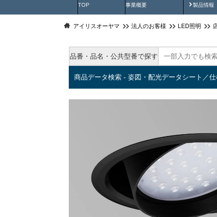
製品動
TOP
事業概要
製品情報
アイリスオーヤマ
法人のお客様
LED照明
品番・品名・公共型番で探す
商品データ検索 - 姿図・配光データシート／