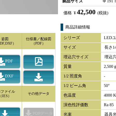
製品サイズ
Φ
191
42,500
価格
¥
(税抜)
商品詳細情報
シリーズ
LED
姿図
仕様書／配線図
DF,DXF）
（PDF）
サイズ
長さ
1
埋込穴サイズ
埋込穴
PDF
質量
2,500 
DXF
1/2 照度角
-
1/2 ビーム角
50°
ESファイル
その他データ
色温度
4000 
（IES）
演色性評価数
Ra 85
POPデータ
光束
器具