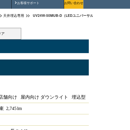
安全にご使用いただくために
お客様サポート
お問い合わせ
UV24W-50MUB-D（LEDユニバーサルダウンライト埋込穴径φ17
天井埋込専用
リア
ウンライト埋込穴径φ175 1/2配光角
店舗向け 屋内向け ダウンライト 埋込型
束
2,745
lm