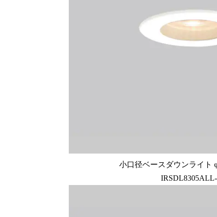
小口径ベースダウンライト φ28
IRSDL8305ALL