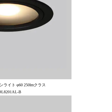
イト φ60 250lmクラス
DL8201AL-B