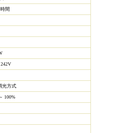
0 時間
W
 242V
調光方式
～ 100%