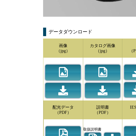
データダウンロード
画像
カタログ画像
（jpg）
（jpg）
（P
配光データ
説明書
I
（PDF）
（PDF）
取扱説明書