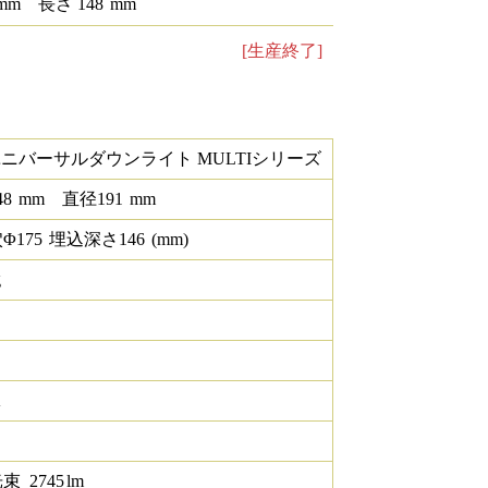
mm
長さ
148
mm
[生産終了]
ユニバーサルダウンライト MULTIシリーズ
48
mm
直径
191
mm
Φ
175
埋込深さ
146
(mm)
g
K
光束
2745
lm