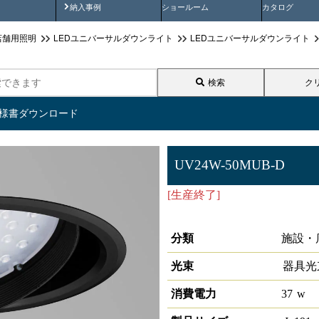
画
納入事例動画
納入事例
ショールーム
カタログ
店舗用照明
LEDユニバーサルダウンライト
LEDユニバーサルダウンライト
検索
ク
仕様書ダウンロード
UV24W-50MUB-D
[生産終了]
LEDユニバーサルダ
50°4000K 調光対応
分類
施設・
光束
器具光
消費電力
37
w