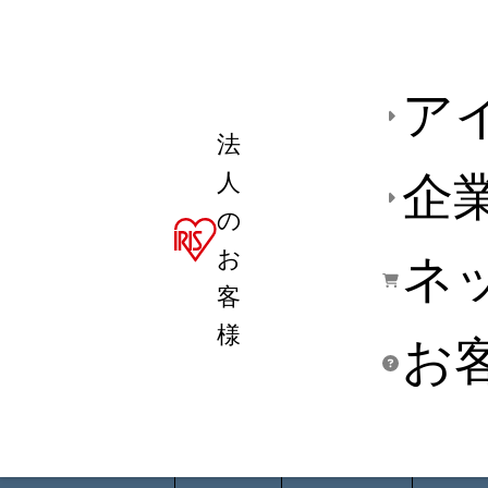
ア
法
人
企
の
お
ネ
客
様
お
商品デ
用途別