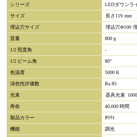
シリーズ
LEDダウンラ
サイズ
長さ
119
mm
埋込穴サイズ
埋込穴Φ
100
質量
800 g
1/2 照度角
-
1/2 ビーム角
80°
色温度
5000 K
演色性評価数
Ra 85
光束
器具光束
100
寿命
40,000 時間
製品カラー
ﾎﾜｲﾄ
機能
調光