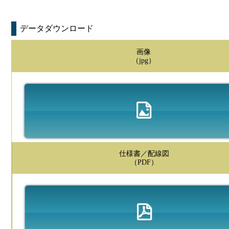
データダウンロード
画像
（jpg）
仕様書／配線図
（PDF）