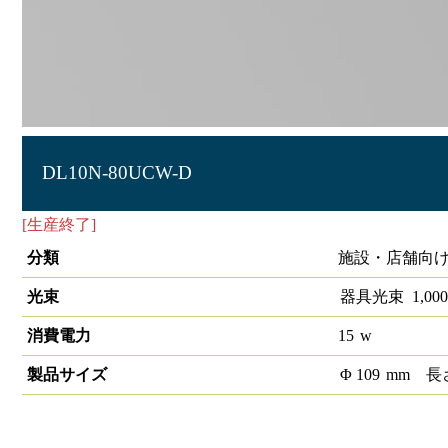
DL10N-80UCW-D
[生産終了]
LEDダウンライトCOB 埋込穴径φ100 1/2配光角80
分類
施設・店舗向け
光束
器具光束
1,000
消費電力
15
w
製品サイズ
Φ
109
mm
長