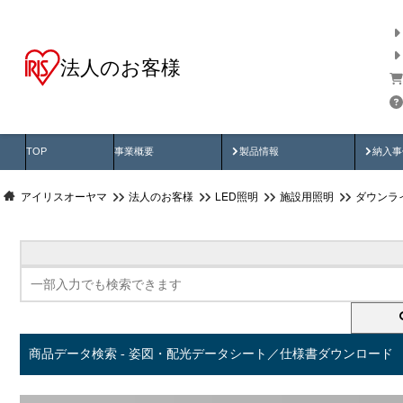
法人のお客様
商品データ検索
用途別から探す
納入
製品動画
納入
TOP
事業概要
製品情報
納入事
アイリスオーヤマ
法人のお客様
LED照明
施設用照明
ダウンラ
商品データ検索 - 姿図・配光データシート／仕様書ダウンロード