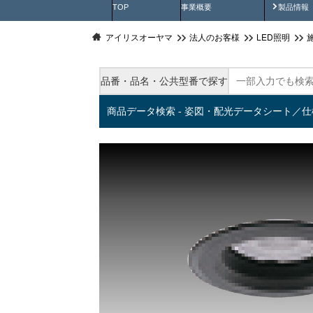
製品動
TOP
事業概要
製品情報
アイリスオーヤマ
法人のお客様
LED照明
品番・品名・公共型番で探す
商品データ検索 - 姿図・配光データシート／