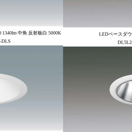
340lm 中角 反射板白 5000K
LEDベースダウン
-DLS
DL5L2