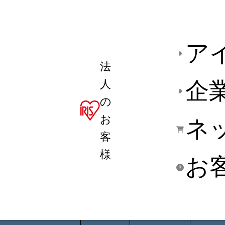
ア
法
人
企
の
お
ネ
客
様
お
商品デ
用途別