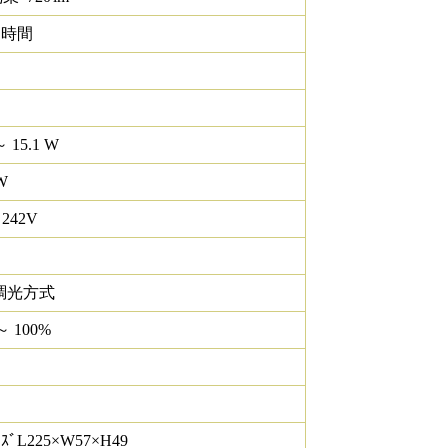
0 時間
～ 15.1 W
W
 242V
調光方式
～ 100%
ｽﾞL225×W57×H49