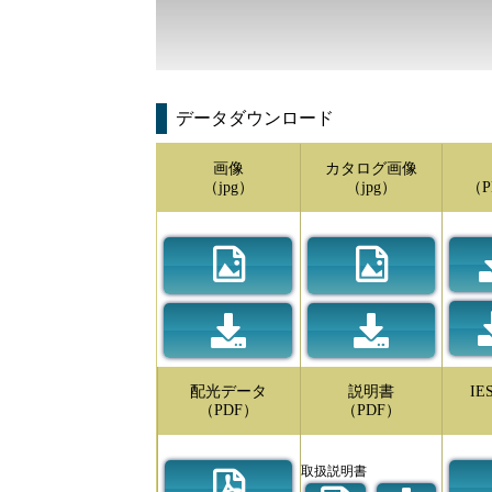
データダウンロード
画像
カタログ画像
（jpg）
（jpg）
（P
配光データ
説明書
I
（PDF）
（PDF）
取扱説明書