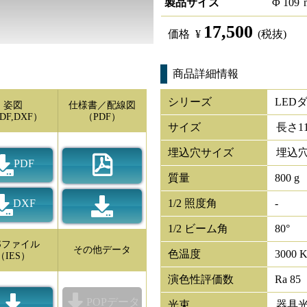
製品サイズ
Φ
109
17,500
価格
¥
(税抜)
商品詳細情報
シリーズ
LED
姿図
仕様書／配線図
DF,DXF）
（PDF）
サイズ
長さ
1
埋込穴サイズ
埋込穴
PDF
質量
800 g
DXF
1/2 照度角
-
1/2 ビーム角
80°
ESファイル
その他データ
色温度
3000 
（IES）
演色性評価数
Ra 85
POPデータ
光束
器具