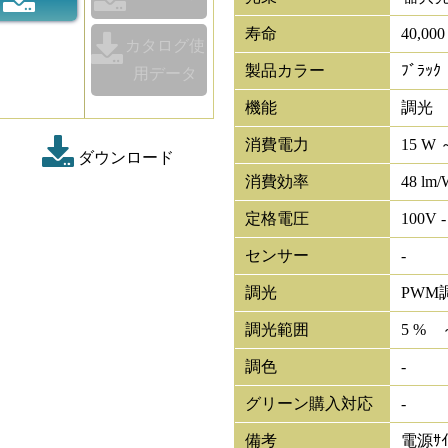
寿命
40,00
カタログ使
製品カラー
ﾌﾞﾗｯｸ
用データ
機能
調光
消費電力
15 W 
ダウンロード
消費効率
48 lm/
定格電圧
100V -
センサー
-
調光
PWM
調光範囲
5 % 
調色
-
グリーン購入対応
-
備考
電源ｻｲ