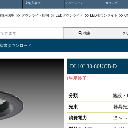
画
納入事例動画
納入事例
ショールーム
カタログ
施設用照明
ダウンライト照明
LEDダウンライト
LEDダウンライト
C
検索
ク
仕様書ダウンロード
DL10L30-80UCB-D
[生産終了]
LEDダウンライトCOB
対応
分類
施設・
光束
器具光
消費電力
15
w
～