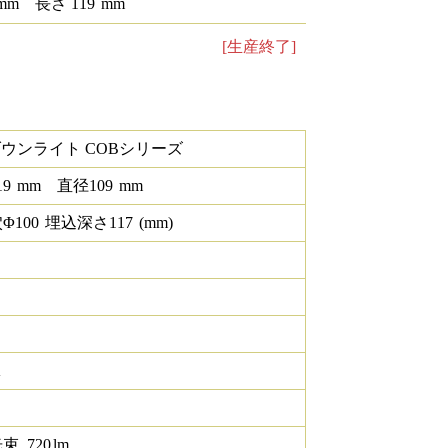
mm
長さ
119
mm
[生産終了]
ダウンライト COBシリーズ
19
mm
直径
109
mm
Φ
100
埋込深さ
117
(mm)
K
光束
720
lm