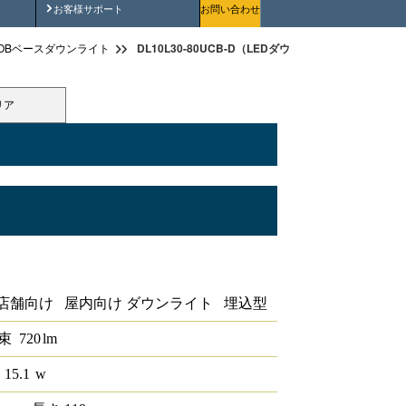
安全にご使用いただくために
お客様サポート
お問い合わせ
DL10L30-80UCB-D（LEDダウンライトCOB 埋込穴径φ
OBベースダウンライト
リア
 埋込穴径φ100 1/2配光角80°3000K 調光
店舗向け 屋内向け ダウンライト 埋込型
束
720
lm
 15.1
w