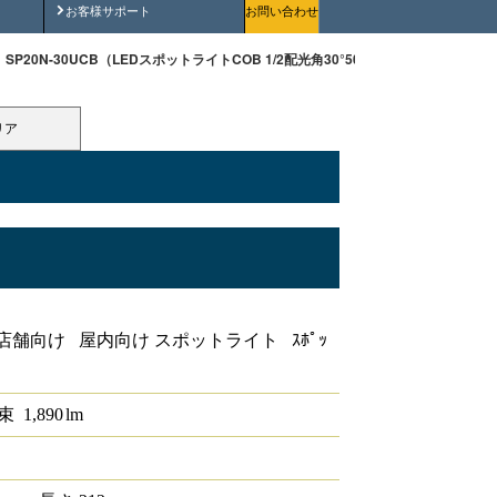
安全にご使用いただくために
お客様サポート
お問い合わせ
SP20N-30UCB（LEDスポットライトCOB 1/2配光角30°5000K 調光非対応）
リア
OB 1/2配光角30°5000K 調光非対応
店舗向け 屋内向け スポットライト ｽﾎﾟｯ
束
1,890
lm