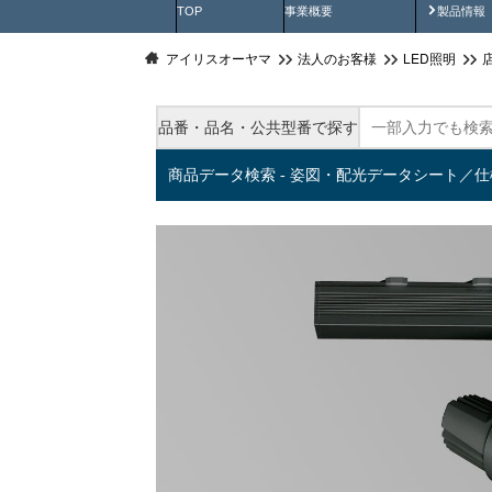
製品動
TOP
事業概要
製品情報
アイリスオーヤマ
法人のお客様
LED照明
品番・品名・公共型番で探す
商品データ検索 - 姿図・配光データシート／