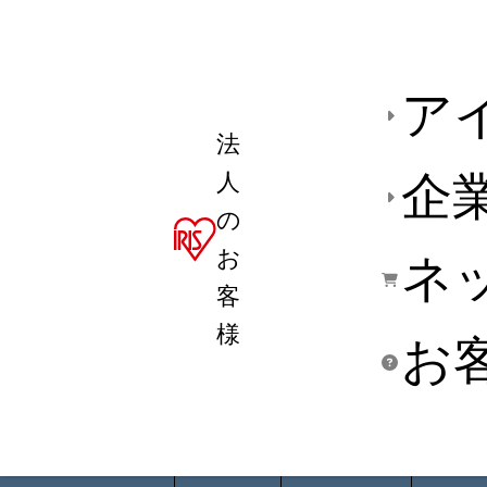
ア
法
人
企
の
お
ネ
客
様
お
商品デ
用途別