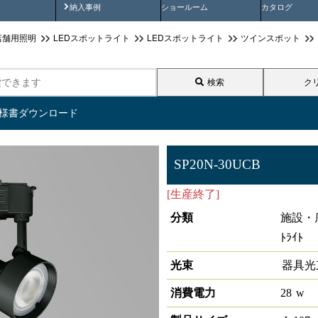
画
納入事例動画
納入事例
ショールーム
カタログ
店舗用照明
LEDスポットライト
LEDスポットライト
ツインスポット
検索
ク
仕様書ダウンロード
SP20N-30UCB
[生産終了]
LEDスポットライトC
分類
施設・
ﾄﾗｲﾄ
光束
器具光
消費電力
28
w