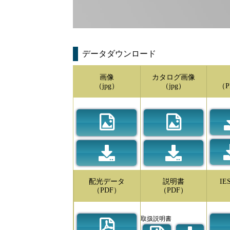
データダウンロード
画像
カタログ画像
（jpg）
（jpg）
（P
配光データ
説明書
I
（PDF）
（PDF）
取扱説明書