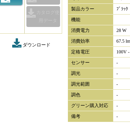
製品カラー
ﾌﾞﾗｯｸ
カタログ使
機能
用データ
消費電力
28 W
消費効率
67.5 l
ダウンロード
定格電圧
100V -
センサー
-
調光
-
調光範囲
-
調色
-
グリーン購入対応
-
備考
-