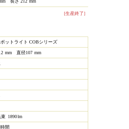
mm
長さ
212
mm
[生産終了]
スポットライト COBシリーズ
12
mm
直径
107
mm
g
K
光束
1890
lm
0 時間