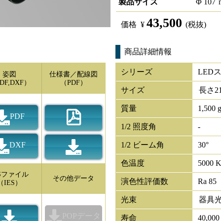
製品サイズ
Φ
107
43,500
価格
¥
(税抜)
商品詳細情報
シリーズ
LED
姿図
仕様書／配線図
DF,DXF）
（PDF）
サイズ
長さ
2
質量
1,500 
PDF
1/2 照度角
-
DXF
1/2 ビーム角
30°
色温度
5000 
ESファイル
その他データ
演色性評価数
Ra 85
（IES）
光束
器具
POPデータ
寿命
40,00