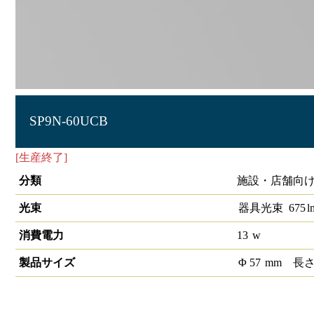
SP9N-60UCB
[生産終了]
LEDスポットライトCOB 1/2配光角60°5000K 
分類
施設・店舗向け 
光束
器具光束
675
l
消費電力
13
w
製品サイズ
Φ
57
mm
長