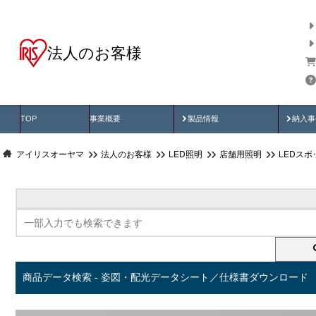
法人のお客様
商品データ検索
用途別から探す
納入
製品動画
納入
TOP
事業概要
製品情報
納入事
アイリスオーヤマ
法人のお客様
LED照明
店舗用照明
LEDス
商品データ検索 - 姿図・配光データシート／仕様書ダウンロード