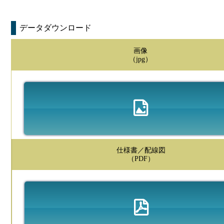
データダウンロード
画像
（jpg）
仕様書／配線図
（PDF）