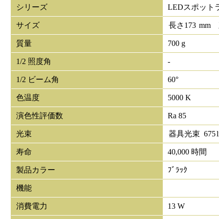
シリーズ
LEDスポット
サイズ
長さ
173
mm
質量
700 g
1/2 照度角
-
1/2 ビーム角
60°
色温度
5000 K
演色性評価数
Ra 85
光束
器具光束
675
寿命
40,000 時間
製品カラー
ﾌﾞﾗｯｸ
機能
消費電力
13 W