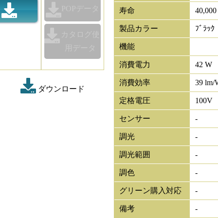
POPデータ
寿命
40,00
製品カラー
ﾌﾞﾗｯｸ
カタログ使
機能
用データ
消費電力
42 W
消費効率
39 lm/
ダウンロード
定格電圧
100V
センサー
-
調光
-
調光範囲
-
調色
-
グリーン購入対応
-
備考
-