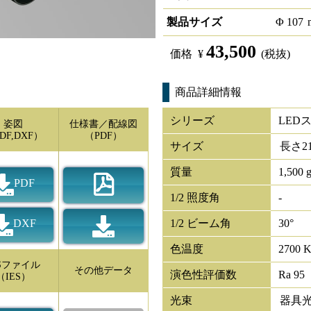
製品サイズ
Φ
107
43,500
価格
¥
(税抜)
商品詳細情報
シリーズ
LED
姿図
仕様書／配線図
DF,DXF）
（PDF）
サイズ
長さ
2
質量
1,500 
PDF
1/2 照度角
-
DXF
1/2 ビーム角
30°
色温度
2700 
ESファイル
その他データ
演色性評価数
Ra 95
（IES）
光束
器具