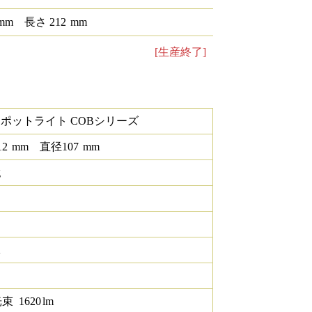
mm
長さ
212
mm
[生産終了]
スポットライト COBシリーズ
12
mm
直径
107
mm
g
K
光束
1620
lm