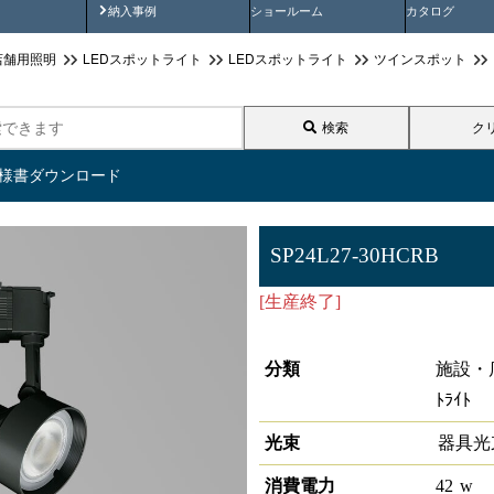
画
納入事例動画
納入事例
ショールーム
カタログ
店舗用照明
LEDスポットライト
LEDスポットライト
ツインスポット
検索
ク
仕様書ダウンロード
SP24L27-30HCRB
[生産終了]
LEDスポットライト高
応
分類
施設・
ﾄﾗｲﾄ
光束
器具光
消費電力
42
w