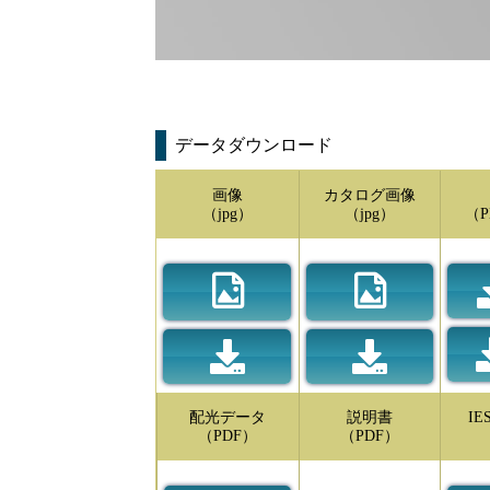
データダウンロード
画像
カタログ画像
（jpg）
（jpg）
（P
配光データ
説明書
I
（PDF）
（PDF）