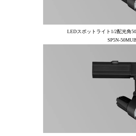
LEDスポットライト1/2配光角50
SP5N-50MU