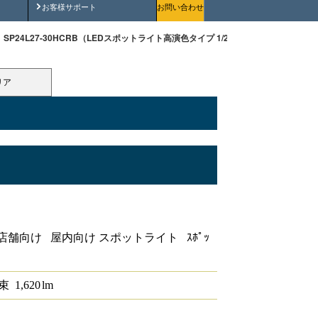
安全にご使用いただくために
お客様サポート
お問い合わせ
SP24L27-30HCRB（LEDスポットライト高演色タイプ 1/2配光角30°2700K 調
リア
演色タイプ 1/2配光角30°2700K 調光対
店舗向け 屋内向け スポットライト ｽﾎﾟｯ
束
1,620
lm