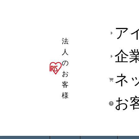
ア
法
人
企
の
お
ネ
客
様
お
商品デ
用途別