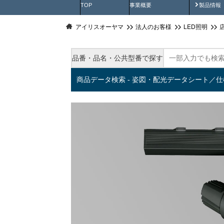
製品動
TOP
事業概要
製品情報
アイリスオーヤマ
法人のお客様
LED照明
品番・品名・公共型番で探す
商品データ検索 - 姿図・配光データシート／