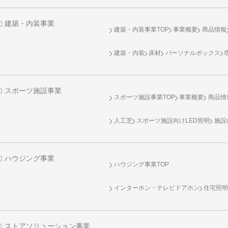
建築・内装事業
建築・内装事業TOP
事業概要
商品情報
建築・内装
床材
パーソナルボックス
スポーツ施設事業
スポーツ施設事業TOP
事業概要
商品情
人工芝
スポーツ施設向け
LED照明
施設
ハウジング事業
ハウジング事業TOP
インターホン・テレビドアホン
住宅照
ストアソリューション事業