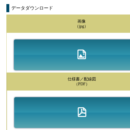
データダウンロード
画像
（jpg）
仕様書／配線図
（PDF）