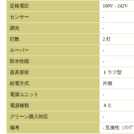
定格電圧
100V - 242V
センサー
-
調光
-
灯数
2 灯
ルーバー
-
防水性能
-
器具形状
トラフ型
給電方式
片側
電源ユニット
-
電源種類
ＡＣ
グリーン購入対応
-
備考
- 互換性（ﾗﾝﾌ