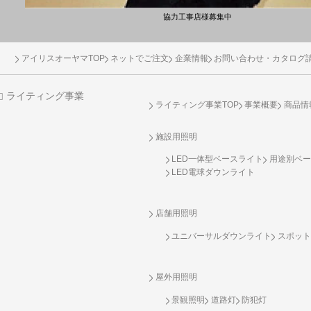
協力工事店様募集中
アイリスオーヤマTOP
ネットでご注文
企業情報
お問い合わせ・カタログ
ライティング事業
ライティング事業TOP
事業概要
商品情
施設用照明
LED一体型ベースライト
用途別ベー
LED電球ダウンライト
店舗用照明
ユニバーサルダウンライト
スポット
屋外用照明
景観照明
道路灯
防犯灯