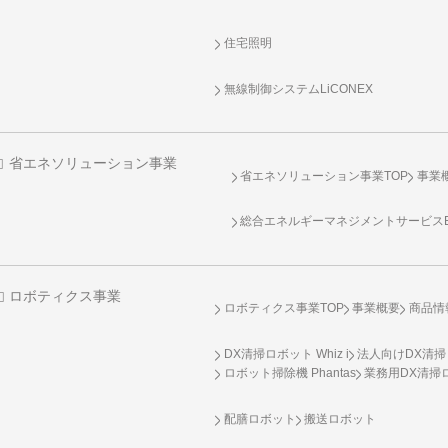
住宅照明
無線制御システム
LiCONEX
省エネソリューション事業
省エネソリューション事業TOP
事業
総合エネルギーマネジメントサービスENE
ロボティクス事業
ロボティクス事業TOP
事業概要
商品情
DX清掃ロボット Whiz i
法人向けDX清掃
ロボット掃除機 Phantas
業務用DX清掃ロ
配膳ロボット
搬送ロボット