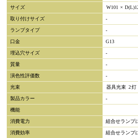
サイズ
W
101
×
D(L)
1
取り付けサイズ
-
ランプタイプ
-
口金
G13
埋込穴サイズ
-
質量
-
演色性評価数
-
光束
器具光束
2
灯
製品カラー
-
機能
消費電力
組合せランプ
消費効率
組合せランプ