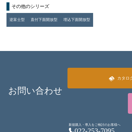
その他のシリーズ
逆富士型
直付下面開放型
埋込下面開放型
カタロ
お問い合わせ
新規購入・導入をご検討のお客様へ
022-253-7095