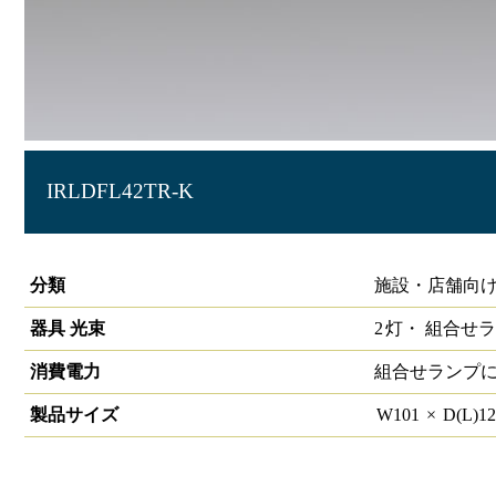
IRLDFL42TR-K
直管用専用器具 トラフ型40形2
分類
施設・店舗向け
器具 光束
2
灯・
組合せラ
消費電力
組合せランプ
製品サイズ
W
101
×
D(L)
1