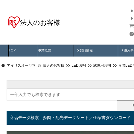
法人のお客様
商品データ検索
用途別から探す
納入
製品動画
納入
TOP
事業概要
製品情報
納入事
アイリスオーヤマ
法人のお客様
LED照明
施設用照明
直管LED
商品データ検索 - 姿図・配光データシート／仕様書ダウンロード