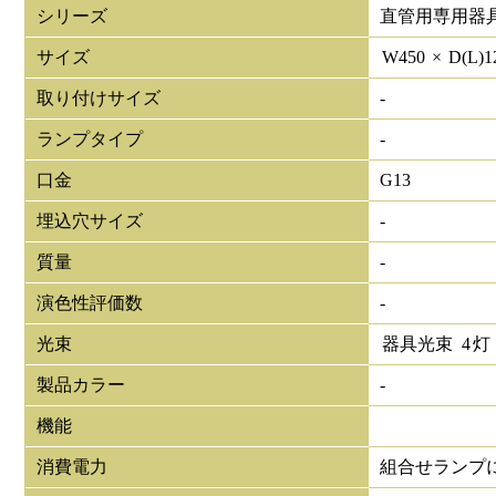
シリーズ
直管用専用器
サイズ
W
450
×
D(L)
1
取り付けサイズ
-
ランプタイプ
-
口金
G13
埋込穴サイズ
-
質量
-
演色性評価数
-
光束
器具光束
4
灯
製品カラー
-
機能
消費電力
組合せランプ