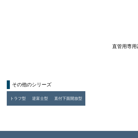
直管用専用
その他のシリーズ
トラフ型
逆富士型
直付下面開放型