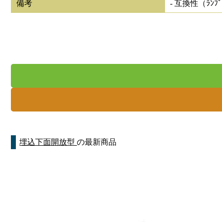
備考
- 互換性（ﾗﾝﾌ
埋込下面開放型
の最新商品