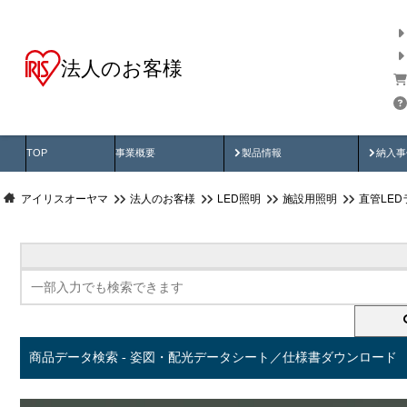
法人のお客様
商品データ検索
用途別から探す
納入
製品動画
納入
TOP
事業概要
製品情報
納入事
アイリスオーヤマ
法人のお客様
LED照明
施設用照明
直管LED
商品データ検索 - 姿図・配光データシート／仕様書ダウンロード