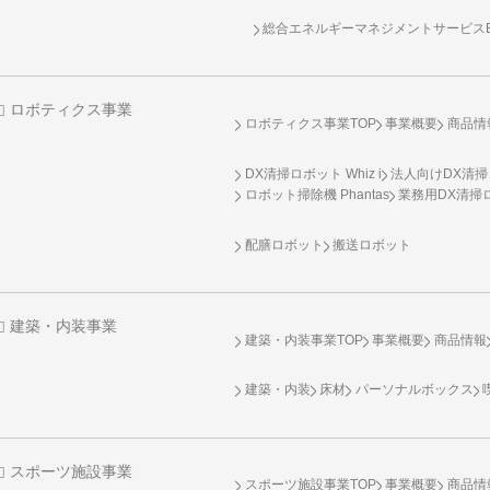
総合エネルギーマネジメントサービスENE
ロボティクス事業
ロボティクス事業TOP
事業概要
商品情
DX清掃ロボット Whiz i
法人向けDX清掃
ロボット掃除機 Phantas
業務用DX清掃ロ
配膳ロボット
搬送ロボット
建築・内装事業
建築・内装事業TOP
事業概要
商品情報
建築・内装
床材
パーソナルボックス
スポーツ施設事業
スポーツ施設事業TOP
事業概要
商品情