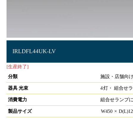
IRLDFL44UK-LV
[生産終了]
直管用専用器具 埋込下面ルーバー
分類
施設・店舗向け
器具 光束
4
灯・
組合せラ
消費電力
組合せランプ
製品サイズ
W
450
×
D(L)
1