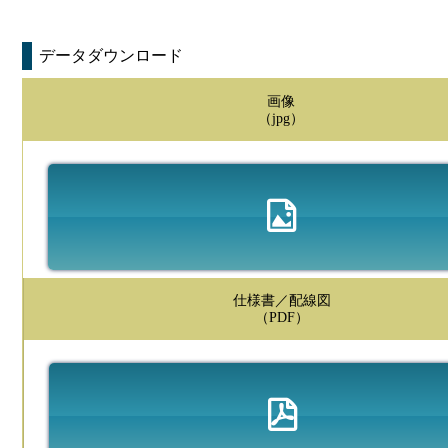
データダウンロード
画像
（jpg）
仕様書／配線図
（PDF）