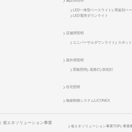
施設用照明
LED一体型ベースライト
用途別ベー
LED電球ダウンライト
店舗用照明
ユニバーサルダウンライト
スポット
屋外用照明
景観照明
道路灯
防犯灯
住宅照明
無線制御システム
LiCONEX
省エネソリューション事業
省エネソリューション事業TOP
事業