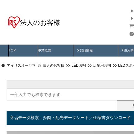
法人のお客様
商品データ検索
用途別から探す
納入
製品動画
納入
TOP
事業概要
製品情報
納入事
アイリスオーヤマ
法人のお客様
LED照明
店舗用照明
LEDス
商品データ検索 - 姿図・配光データシート／仕様書ダウンロード