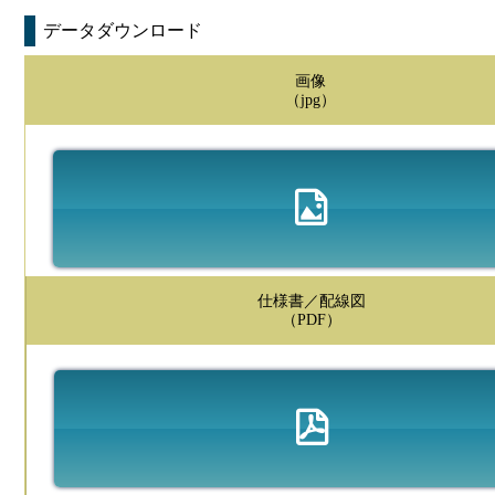
データダウンロード
画像
（jpg）
仕様書／配線図
（PDF）