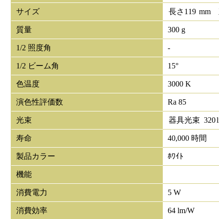
サイズ
長さ
119
mm
質量
300 g
1/2 照度角
-
1/2 ビーム角
15°
色温度
3000 K
演色性評価数
Ra 85
光束
器具光束
320
寿命
40,000 時間
製品カラー
ﾎﾜｲﾄ
機能
消費電力
5 W
消費効率
64 lm/W