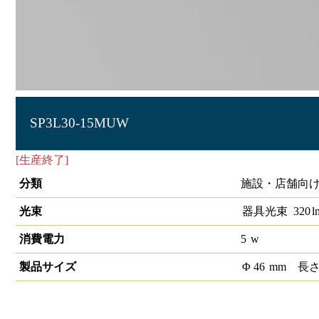
SP3L30-15MUW
[生産終了]
LEDスポットライト1/2配光角15°3000K 調光非
分類
施設・店舗向け 
光束
器具光束
320
l
消費電力
5
w
製品サイズ
Φ
46
mm
長