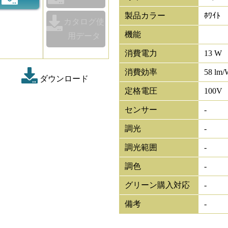
製品カラー
ﾎﾜｲﾄ
カタログ使
機能
用データ
消費電力
13 W
消費効率
58 lm/
ダウンロード
定格電圧
100V
センサー
-
調光
-
調光範囲
-
調色
-
グリーン購入対応
-
備考
-