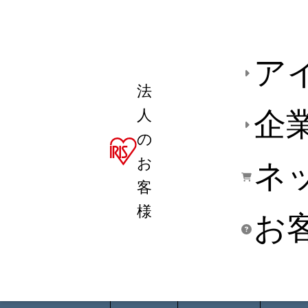
ア
法
人
企
の
お
ネ
客
様
お
商品デ
用途別