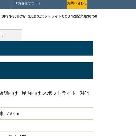
安全にご使用いただくために
お客様サポート
お問い合わせ
SP9N-30UCW（LEDスポットライトCOB 1/2配光角30°5000K 調光非対応）
リア
OB 1/2配光角30°5000K 調光非対応
店舗向け 屋内向け スポットライト ｽﾎﾟｯ
束
750
lm