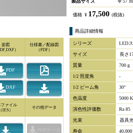
製品サイズ
Φ
57
m
17,500
価格
¥
(税抜)
商品詳細情報
シリーズ
LED
姿図
仕様書／配線図
DF,DXF）
（PDF）
サイズ
長さ
1
質量
700 g
PDF
1/2 照度角
-
DXF
1/2 ビーム角
30°
色温度
5000 
ESファイル
その他データ
演色性評価数
Ra 85
（IES）
光束
器具
POPデータ
寿命
40,00