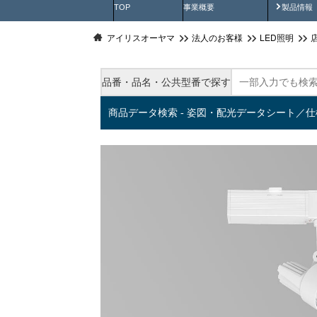
製品動
TOP
事業概要
製品情報
アイリスオーヤマ
法人のお客様
LED照明
品番・品名・公共型番で探す
商品データ検索 - 姿図・配光データシート／