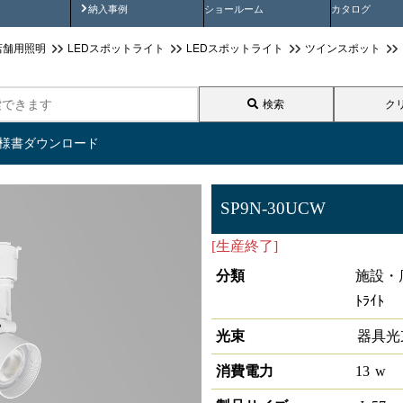
画
納入事例動画
納入事例
ショールーム
カタログ
店舗用照明
LEDスポットライト
LEDスポットライト
ツインスポット
検索
ク
仕様書ダウンロード
SP9N-30UCW
[生産終了]
LEDスポットライトC
分類
施設・
ﾄﾗｲﾄ
光束
器具光
消費電力
13
w