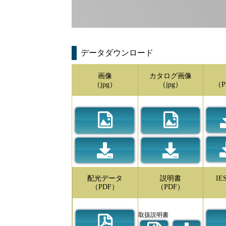
データダウンロード
画像
カタログ画像
（jpg）
（jpg）
（P
配光データ
説明書
I
（PDF）
（PDF）
取扱説明書