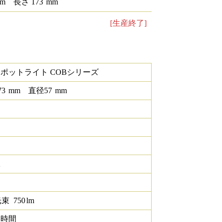
m
長さ
173
mm
[生産終了]
スポットライト COBシリーズ
73
mm
直径
57
mm
K
光束
750
lm
0 時間